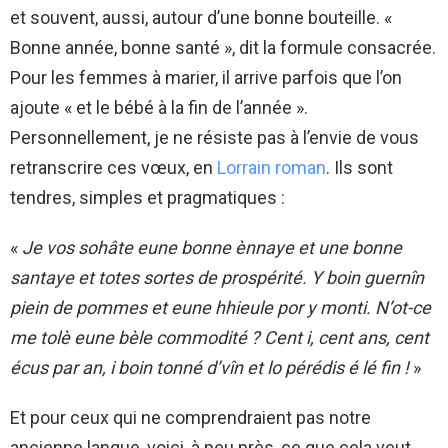
et souvent, aussi, autour d’une bonne bouteille. «
Bonne année, bonne santé », dit la formule consacrée.
Pour les femmes à marier, il arrive parfois que l’on
ajoute « et le bébé à la fin de l’année ».
Personnellement, je ne résiste pas à l’envie de vous
retranscrire ces vœux, en
Lorrain roman
. Ils sont
tendres, simples et pragmatiques :
«
Je vos sohâte eune bonne ènnaye et une bonne
santaye et totes sortes de prospérité. Y boin guernîn
piein de pommes et eune hhieule por y monti. N’ot-ce
me tolè eune bèle commodité ? Cent i, cent ans, cent
écus par an, i boin tonné d’vîn et lo pérédis é lé fin !
»
Et pour ceux qui ne comprendraient pas notre
ancienne langue, voici, à peu près, ce que cela veut