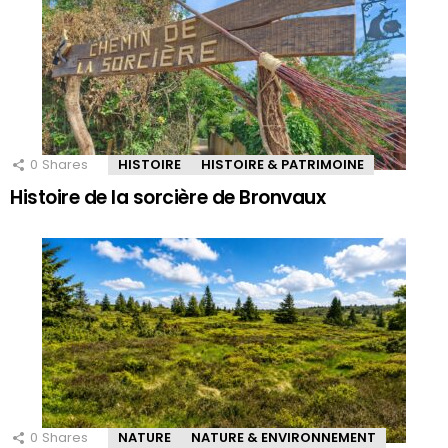
0
Shares
HISTOIRE
HISTOIRE & PATRIMOINE
Histoire de la sorcière de Bronvaux
0
Shares
NATURE
NATURE & ENVIRONNEMENT