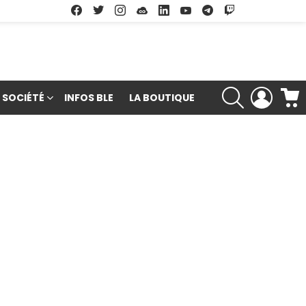
Facebook
Twitter
Instagram
Soundcloud
Linkedin
Youtube
Google Play
App Store
RECHERCHE
LOGIN
SOCIÉTÉ
INFOS BLE
LA BOUTIQUE