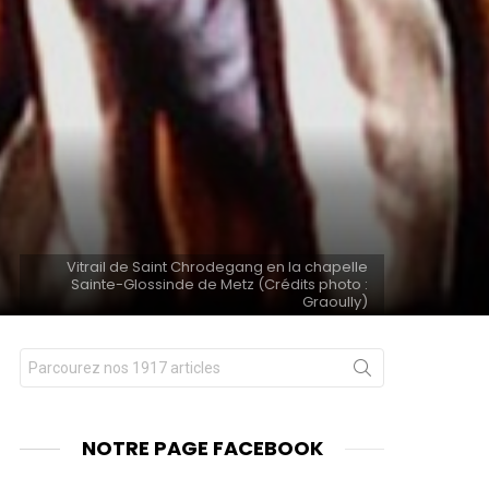
Vitrail de Saint Chrodegang en la chapelle
Sainte-Glossinde de Metz (Crédits photo :
Graoully)
Chercher
nts
pour
:
NOTRE PAGE FACEBOOK