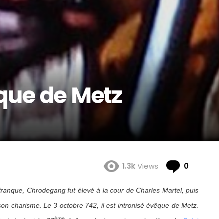
êque de Metz
Comme
1.3k
Views
0
 franque, Chrodegang fut élevé à la cour de Charles Martel, puis
r son charisme. Le 3 octobre 742, il est intronisé évêque de Metz.
ème