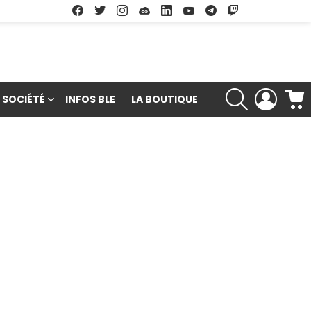
Facebook
Twitter
Instagram
Soundcloud
Linkedin
Youtube
Google Play
App Store
RECHERCHE
LOGIN
SOCIÉTÉ
INFOS BLE
LA BOUTIQUE