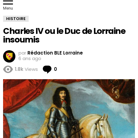
Menu
HISTOIRE
Charles IV ou le Duc de Lorraine
insoumis
par
Rédaction BLE Lorraine
6 ans ago
Comments
1.8k
Views
0