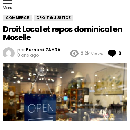
Menu
COMMERCE
DROIT & JUSTICE
,
Droit Local et repos dominical en
Moselle
par
Bernard ZAHRA
Co
2.2k
Views
0
8 ans ago