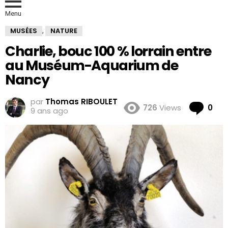
Menu
MUSÉES
NATURE
,
Charlie, bouc 100 % lorrain entre
au Muséum-Aquarium de
Nancy
par
Thomas RIBOULET
Co
726
Views
0
9 ans ago