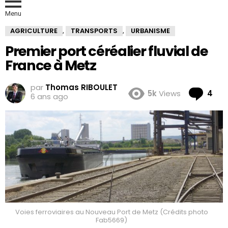
Menu
AGRICULTURE
TRANSPORTS
URBANISME
,
,
Premier port céréalier fluvial de
France à Metz
par
Thomas RIBOULET
Co
5k
Views
4
6 ans ago
Voies ferroviaires au Nouveau Port de Metz (Crédits photo
Fab5669)