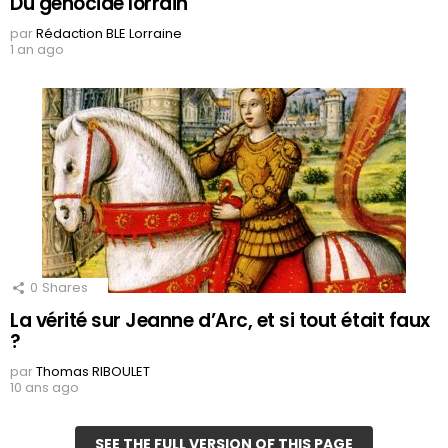
Du génocide lorrain
par
Rédaction BLE Lorraine
1 an ago
0
Shares
La vérité sur Jeanne d’Arc, et si tout était faux
?
par
Thomas RIBOULET
10 ans ago
SEE THE FULL VERSION OF THIS PAGE