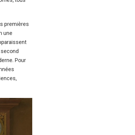
les premières
en une
pparaissent
u second
derne. Pour
années
ciences,