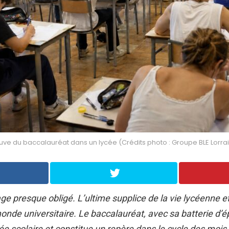
uve du baccalauréat dans un lycée (Crédits photo : Groupe BLE Lorra
age presque obligé. L’ultime supplice de la vie lycéenne et
onde universitaire. Le baccalauréat, avec sa batterie d’é
e scolaire et constitue un repère dans le cycle des mois. 