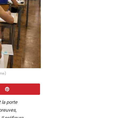
ine)
 la porte
preuves,
Il préfigure