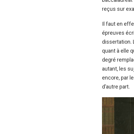
reçus sur ex
Il faut en ef
épreuves écri
dissertation.
quant à elle 
degré rempla
autant, les s
encore, par l
d’autre part.