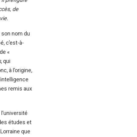
ccès, de
vie.
re son nom du
, c’est-à-
 de «
s
, qui
c, à l’origine,
’intelligence
ômes remis aux
l’université
 des études et
 Lorraine que