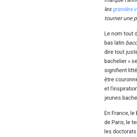
les
grandes 
tourner une p
Le nom tout d
bas latin
bacc
dire tout just
bachelier » s
signifient litt
être couronné 
et l’inspirati
jeunes bachel
En France, le
de Paris, le 
les doctorats