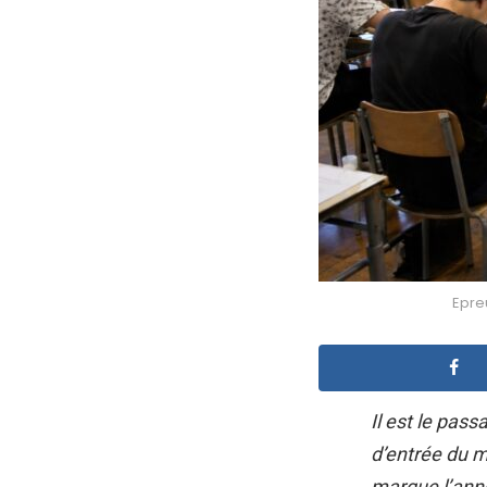
Epre
Il est le pass
d’entrée du m
marque l’anné