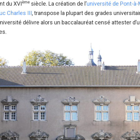
ème
nt du XVI
siècle. La création de l’
université de Pont-
uc Charles III
, transpose la plupart des grades universita
université délivre alors un baccalauréat censé attester d’u
es.