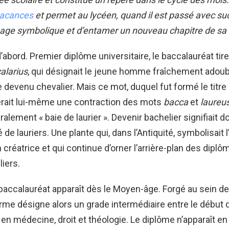
vacances
et permet au lycéen, quand il est passé avec su
age symbolique et d’entamer un nouveau chapitre de sa 
’abord. Premier diplôme universitaire, le baccalauréat ti
alarius
, qui désignait le jeune homme fraîchement adoubé
e devenu chevalier. Mais ce mot, duquel fut formé le titre
erait lui-même une contraction des mots
bacca
et
laureu
éralement « baie de laurier ». Devenir bachelier signifiait don
de lauriers. Une plante qui, dans l’Antiquité, symbolisait l
on créatrice et qui continue d’orner l’arrière-plan des dipl
iers.
 baccalauréat apparaît dès le Moyen-âge. Forgé au sein de 
terme désigne alors un grade intermédiaire entre le début
 en médecine, droit et théologie. Le diplôme n’apparaît en