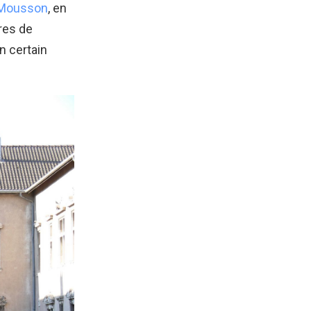
à-Mousson
, en
ires de
n certain