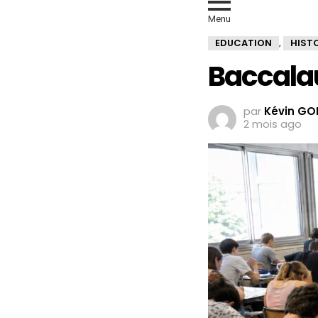
Menu
EDUCATION
HIST
,
Baccalau
par
Kévin GO
2 mois ago