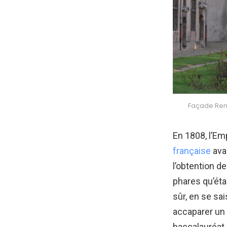
Façade Rena
En 1808, l’Em
française
avai
l’obtention de
phares qu’étai
sûr, en se sa
accaparer un r
baccalauréat 