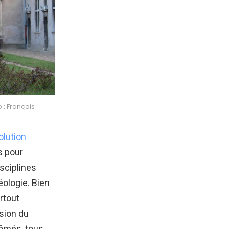
: François
olution
s pour
isciplines
héologie. Bien
rtout
ssion du
lômés, tous