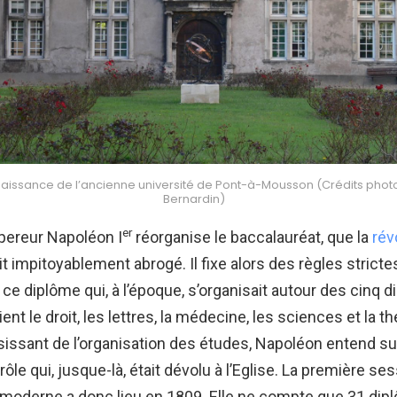
issance de l’ancienne université de Pont-à-Mousson (Crédits photo 
Bernardin)
er
pereur Napoléon I
réorganise le baccalauréat, que la
rév
t impitoyablement abrogé. Il fixe alors des règles stricte
 ce diplôme qui, à l’époque, s’organisait autour des cinq d
ent le droit, les lettres, la médecine, les sciences et la t
isissant de l’organisation des études, Napoléon entend su
ôle qui, jusque-là, était dévolu à l’Eglise. La première se
moderne a donc lieu en 1809. Elle ne compte que 31 dip