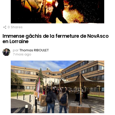
0
Shares
Immense gâchis de la fermeture de NovAsco
en Lorraine
par
Thomas RIBOULET
7 mois ago