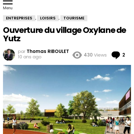
Menu
ENTREPRISES
LOISIRS
TOURISME
,
,
Ouverture du village Oxylane de
Yutz
par
Thomas RIBOULET
Co
430
Views
2
10 ans ago