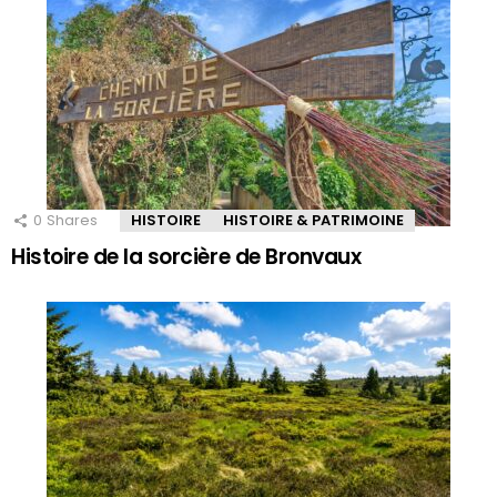
0
Shares
HISTOIRE
HISTOIRE & PATRIMOINE
Histoire de la sorcière de Bronvaux