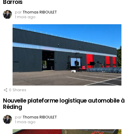
Barrois
par
Thomas RIBOULET
1 mois ago
0
Shares
Nouvelle plateforme logistique automobile à
Réding
par
Thomas RIBOULET
1 mois ago