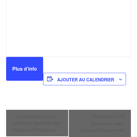
Plus d'info
AJOUTER AU CALENDRIER
Navigation
Conférence sur les
Exposition Erik
Évènement
contes et légendes des
Bonnet et Jean-
Vosges à Gérardmer
Jacques Piezanowski