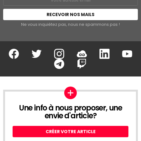
address:
Ne vous inquiétez pas, nous ne spammons pas !
Facebook
Twitter
Instagram
Soundcloud
Linkedin
Youtu
Google Play
App Store
Une info à nous proposer, une
envie d'article?
CRÉER VOTRE ARTICLE