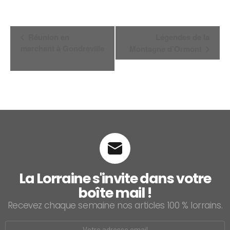
Navigation
Réunion en
Légendes de la
Évènement
marchant à Gondreville
Montagne d’Ormont
La Lorraine s'invite dans votre
boîte mail !
Recevez chaque semaine nos articles 100 % lorrains.
Email