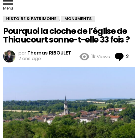
Menu
HISTOIRE & PATRIMOINE
MONUMENTS
,
Pourquoi la cloche de l’église de
Thiaucourt sonne-t-elle 33 fois ?
par
Thomas RIBOULET
Co
1k
Views
2
2 ans ago