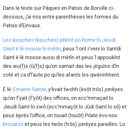
Dans le texte sur Pâques en Patois de Borville ci-
dessous, j’ai mis entre parenthèses les formes du
Patois d’Einvaux.
Les kieuches (keuches) pèkînt po Rome lo Jieudi
Saint è lè mosse lo mètîn
, peus ’l ont r’veni lo Sam’di
Saint è lè mosse aussi di mètîn et peus ’l appoukînt
des ieu(f)s (û(f)s) qu’on samait das les jèguîns d’în
coté et ca d’l’aute po qu’les afants les qwèrinhhent.
È lè
S’maine Sainte
, y’èvait twohh (èvôt trôs) jonêyes
qu’on f’yait (f’yôt) des offices, on ecc’mmaçait lo
Jieudi Saint lo swô (ecc’mmaçôt lo Jûdi Saint lo sô) et
peus èprès l’office, on touait (touôt) Pilate èvo nos
brouants
et peus les twôs (trôs) jonêyes pareilles. Lo