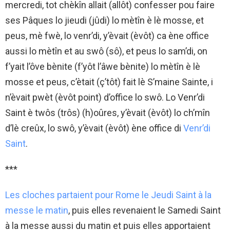
mercredi, tot chèkîn allait (allôt) confesser pou faire
ses Pâques lo jieudi (jûdi) lo mètîn è lè mosse, et
peus, mè fwè, lo venr’di, y’èvait (èvôt) ca ène office
aussi lo mètîn et au swô (sô), et peus lo sam’di, on
f’yait l’ôve bènite (f’yôt l’âwe bènite) lo mètîn è lè
mosse et peus, c’ètait (ç’tôt) fait lè S’maine Sainte, i
n’èvait pwèt (èvôt point) d’office lo swô. Lo Venr’di
Saint è twôs (trôs) (h)oûres, y’èvait (èvôt) lo ch’mîn
d’lè creûx, lo swô, y’èvait (èvôt) ène office di
Venr’di
Saint
.
***
Les cloches partaient pour Rome le Jeudi Saint à la
messe le matin
, puis elles revenaient le Samedi Saint
à la messe aussi du matin et puis elles apportaient