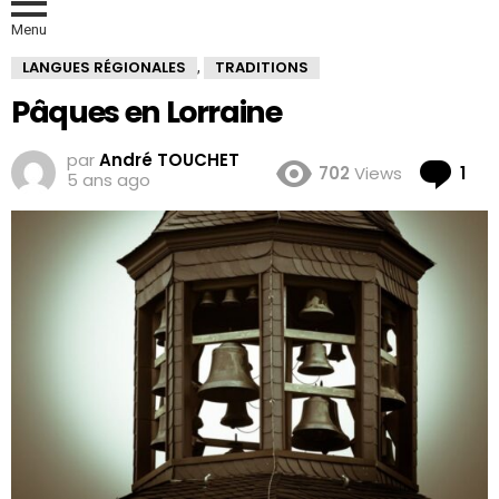
Menu
LANGUES RÉGIONALES
TRADITIONS
,
Pâques en Lorraine
par
André TOUCHET
Co
702
Views
1
5 ans ago