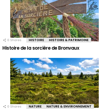
0
Shares
HISTOIRE
HISTOIRE & PATRIMOINE
Histoire de la sorcière de Bronvaux
0
Shares
NATURE
NATURE & ENVIRONNEMENT