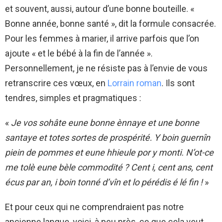
et souvent, aussi, autour d’une bonne bouteille. «
Bonne année, bonne santé », dit la formule consacrée.
Pour les femmes à marier, il arrive parfois que l’on
ajoute « et le bébé à la fin de l’année ».
Personnellement, je ne résiste pas à l’envie de vous
retranscrire ces vœux, en
Lorrain roman
. Ils sont
tendres, simples et pragmatiques :
«
Je vos sohâte eune bonne ènnaye et une bonne
santaye et totes sortes de prospérité. Y boin guernîn
piein de pommes et eune hhieule por y monti. N’ot-ce
me tolè eune bèle commodité ? Cent i, cent ans, cent
écus par an, i boin tonné d’vîn et lo pérédis é lé fin !
»
Et pour ceux qui ne comprendraient pas notre
ancienne langue, voici, à peu près, ce que cela veut