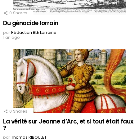
0
Shares
Du génocide lorrain
par
Rédaction BLE Lorraine
1 an ago
0
Shares
La vérité sur Jeanne d’Arc, et si tout était faux
?
par
Thomas RIBOULET