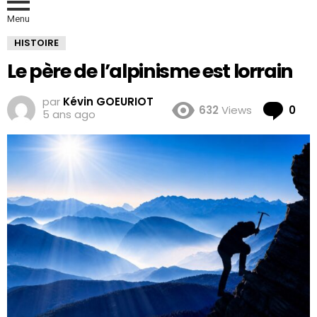
Menu
HISTOIRE
Le père de l’alpinisme est lorrain
par
Kévin GOEURIOT
Co
632
Views
0
5 ans ago