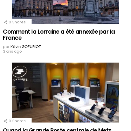
0
Shares
Comment la Lorraine a été annexée par la
France
par
Kévin GOEURIOT
3 ans ago
0
Shares
Quand la Grande Poste centrale de Metz