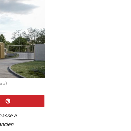
ure)
omasse a
ancien