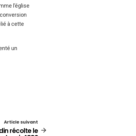
omme l’église
reconversion
lié à cette
enté un
Article suivant
in récolte le