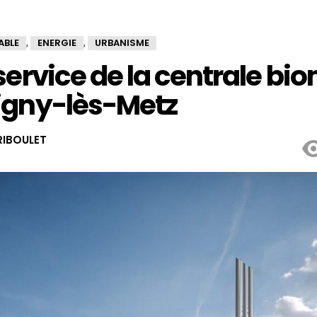
ABLE
ENERGIE
URBANISME
,
,
service de la centrale b
igny-lès-Metz
IBOULET