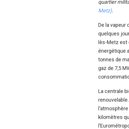
quartier milit
Metz)
.
De la vapeur
quelques jour
lès-Metz est 
énergétique a
tonnes de mat
gaz de 7,5 M
consommatio
La centrale b
renouvelable.
l’atmosphère 
kilomètres qu
l’Eurométropo