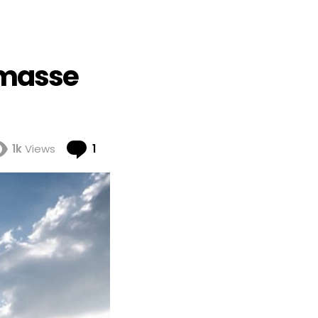
iomasse
Comment
1k
Views
1