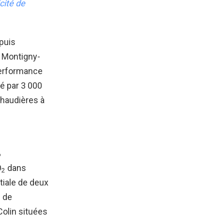
cité de
puis
e Montigny-
performance
é par 3 000
chaudières à
%
O
dans
2
tiale de deux
n de
Colin situées