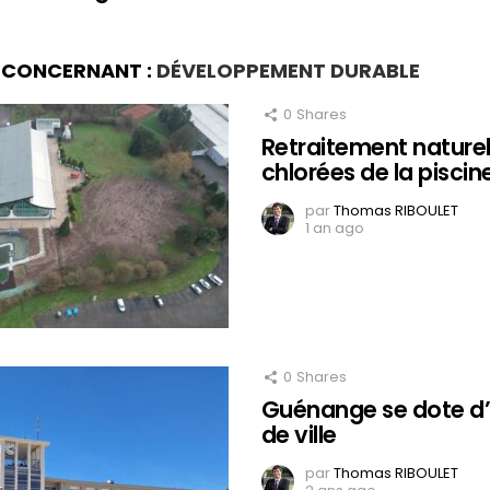
S CONCERNANT :
DÉVELOPPEMENT DURABLE
0
Shares
Retraitement nature
chlorées de la pisci
par
Thomas RIBOULET
1 an ago
0
Shares
Guénange se dote d
de ville
par
Thomas RIBOULET