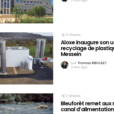
2 ans ago
0
Shares
Aloxe inaugure son u
recyclage de plastiq
Messein
par
Thomas RIBOULET
3 ans ago
0
Shares
Bleuforêt remet aux
canal d’alimentation