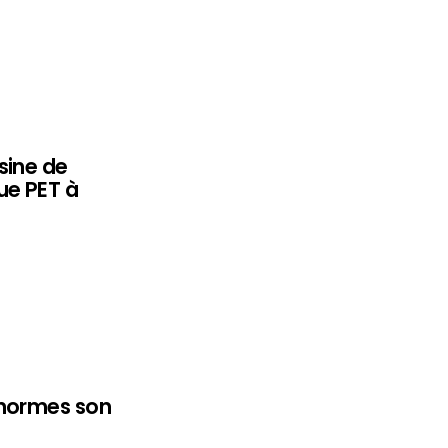
sine de
ue PET à
 normes son