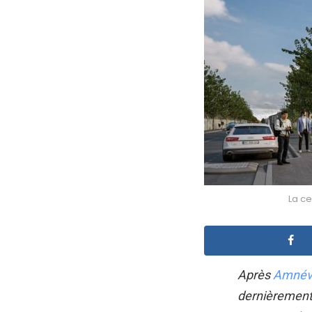
La c
Après
Amnévi
dernièrement 