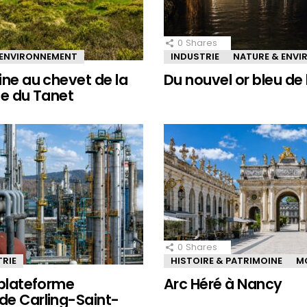
0
Shares
 ENVIRONNEMENT
INDUSTRIE
NATURE & ENV
ine au chevet de la
Du nouvel or bleu de 
le du Tanet
0
Shares
TRIE
HISTOIRE & PATRIMOINE
M
 plateforme
Arc Héré à Nancy
de Carling-Saint-