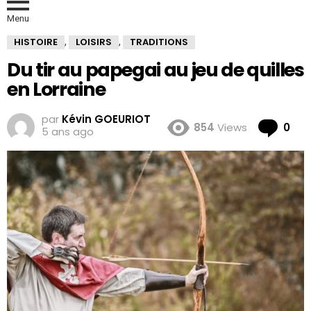
Menu
HISTOIRE
LOISIRS
TRADITIONS
,
,
Du tir au papegai au jeu de quilles
en Lorraine
par
Kévin GOEURIOT
Co
854
Views
0
5 ans ago