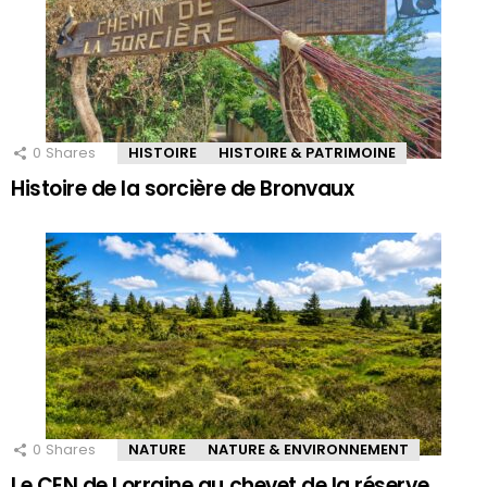
0
Shares
HISTOIRE
HISTOIRE & PATRIMOINE
Histoire de la sorcière de Bronvaux
0
Shares
NATURE
NATURE & ENVIRONNEMENT
Le CEN de Lorraine au chevet de la réserve