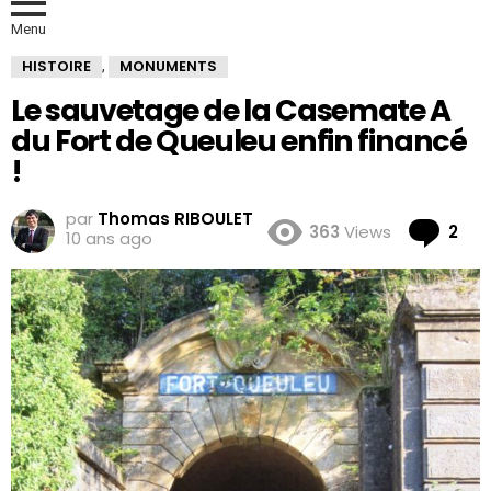
Menu
HISTOIRE
MONUMENTS
,
Le sauvetage de la Casemate A
du Fort de Queuleu enfin financé
!
par
Thomas RIBOULET
Co
363
Views
2
10 ans ago