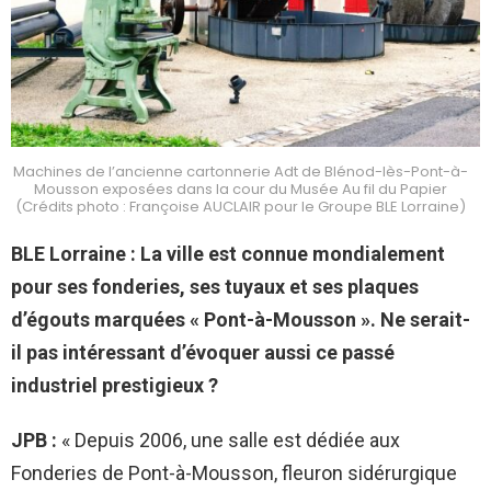
Machines de l’ancienne cartonnerie Adt de Blénod-lès-Pont-à-
Mousson exposées dans la cour du Musée Au fil du Papier
(Crédits photo : Françoise AUCLAIR pour le Groupe BLE Lorraine)
BLE Lorraine : La ville est connue mondialement
pour ses fonderies, ses tuyaux et ses plaques
d’égouts marquées « Pont-à-Mousson ». Ne serait-
il pas intéressant d’évoquer aussi ce passé
industriel prestigieux ?
JPB :
« Depuis 2006, une salle est dédiée aux
Fonderies de Pont-à-Mousson, fleuron sidérurgique