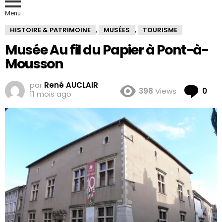
Menu
HISTOIRE & PATRIMOINE
MUSÉES
TOURISME
,
,
Musée Au fil du Papier à Pont-à-
Mousson
par
René AUCLAIR
Co
398
Views
0
11 mois ago