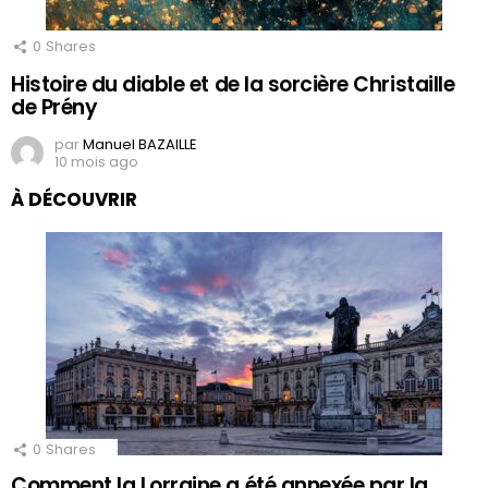
0
Shares
Histoire du diable et de la sorcière Christaille
de Prény
par
Manuel BAZAILLE
10 mois ago
À DÉCOUVRIR
0
Shares
Comment la Lorraine a été annexée par la