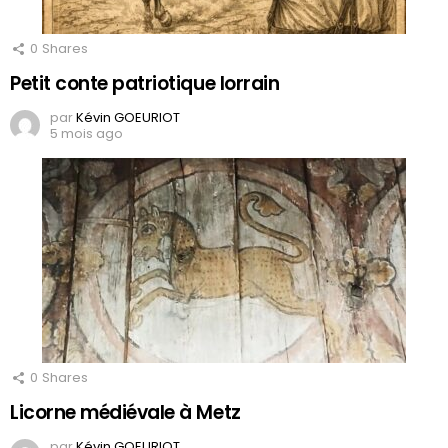
0
Shares
Petit conte patriotique lorrain
par
Kévin GOEURIOT
5 mois ago
0
Shares
Licorne médiévale à Metz
par
Kévin GOEURIOT