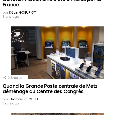
France
par
Kévin GOEURIOT
3 ans ago
0
Shares
Quand la Grande Poste centrale de Metz
déménage au Centre des Congrès
par
Thomas RIBOULET
7 ans ago