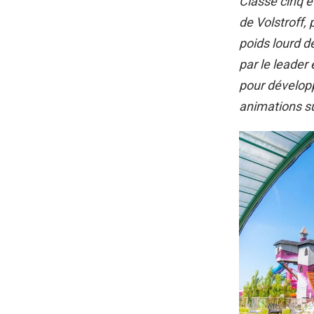
Classé cinq é
de Volstroff, 
poids lourd de
par le leader
pour développ
animations sur