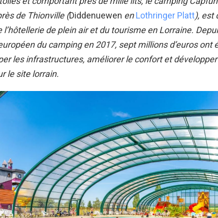
toiles et comportant près de mille lits, le camping Capfun
près de Thionville (
Diddenuewen
en
Lothringer Platt
), est
 l’hôtellerie de plein air et du tourisme en Lorraine. Depu
 européen du camping en 2017, sept millions d’euros ont é
er les infrastructures, améliorer le confort et développer
 le site lorrain.