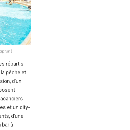
Capfun)
s répartis
 la pêche et
sion, d’un
sposent
vacanciers
es et un city-
ants, d’une
 bar à