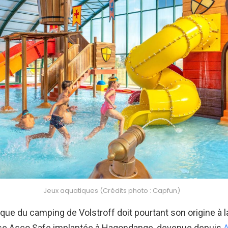
Jeux aquatiques (Crédits photo : Capfun)
lique du camping de Volstroff doit pourtant son origine à l
prise Asco Safe implantée à Hagondange, devenue depuis