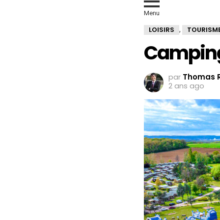
Menu
LOISIRS
TOURISM
,
Camping 
par
Thomas R
2 ans ago