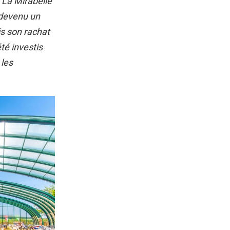
 La Mirabelle
 devenu un
is son rachat
té investis
 les