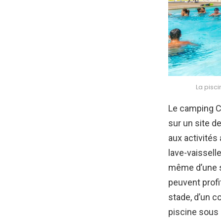
La pisc
Le camping C
sur un site d
aux activités
lave-vaissell
même d’une su
peuvent profi
stade, d’un c
piscine sous 