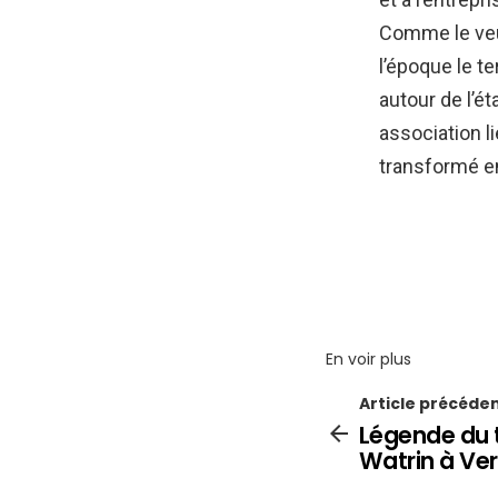
Comme le veut
l’époque le t
autour de l’é
association li
transformé en
En voir plus
Article précéde
Légende du 
Watrin à Ve