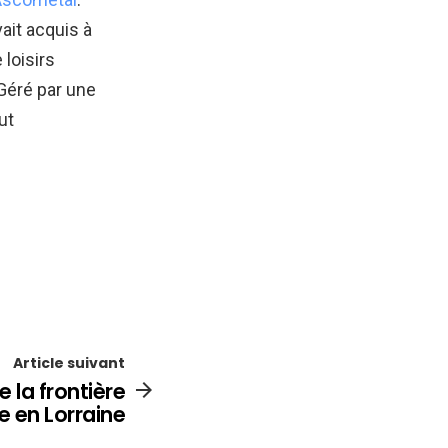
ait acquis à
loisirs
 Géré par une
ut
Article suivant
e la frontière
ue en Lorraine