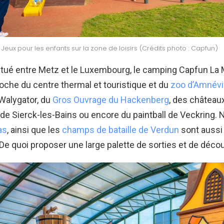
Jeux pour les enfants sur la zone de loisirs (Crédits photo : Capfun)
tué entre Metz et le Luxembourg, le camping Capfun La M
che du centre thermal et touristique et du
zoo d’Amnévi
 Walygator, du
Gros Ouvrage du Hackenberg
, des château
de Sierck-les-Bains ou encore du paintball de Veckring. 
as
, ainsi que les
champs de bataille de Verdun
sont aussi
De quoi proposer une large palette de sorties et de décou