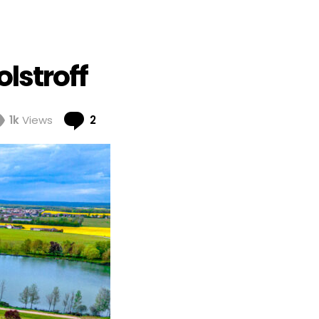
lstroff
Comments
1k
Views
2