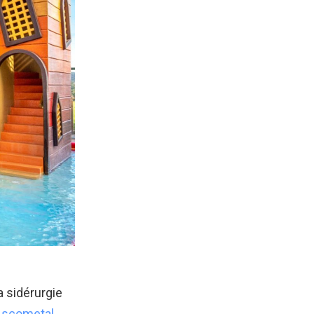
a sidérurgie
Ascometal
.