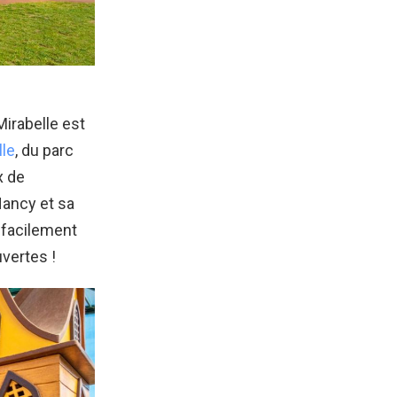
irabelle est
lle
, du parc
x de
Nancy et sa
 facilement
vertes !