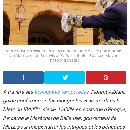
Redécouvrez l'histoire et le patrimoine de Metz en compagnie
du Maréchal de Belle-Isle (Crédits photo : Pascale Meyer
PhotoGraphiste)
A travers ses
échappées temporelles
, Florent Albiani,
guide conférencier, fait plonger les visiteurs dans le
ème
Metz du XVIII
siècle. Habillé en costume d’époque,
il incarne le Maréchal de Belle-Isle, gouverneur de
Metz, pour mieux narrer les intrigues et les péripéties