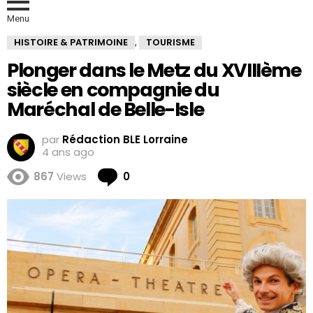
Menu
HISTOIRE & PATRIMOINE
TOURISME
,
Plonger dans le Metz du XVIIIème
siècle en compagnie du
Maréchal de Belle-Isle
par
Rédaction BLE Lorraine
4 ans ago
Comments
867
Views
0