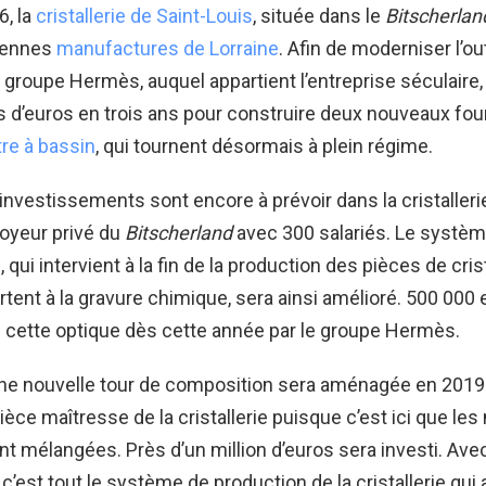
6, la
cristallerie de Saint-Louis
, située dans le
Bitscherlan
iennes
manufactures de Lorraine
. Afin de moderniser l’out
e groupe Hermès, auquel appartient l’entreprise séculaire, 
ns d’euros en trois ans pour construire deux nouveaux fou
tre à bassin
, qui tournent désormais à plein régime.
nvestissements sont encore à prévoir dans la cristallerie
oyeur privé du
Bitscherland
avec 300 salariés. Le systè
, qui intervient à la fin de la production des pièces de cris
artent à la gravure chimique, sera ainsi amélioré. 500 000
 cette optique dès cette année par le groupe Hermès.
 une nouvelle tour de composition sera aménagée en 2019
ièce maîtresse de la cristallerie puisque c’est ici que les
t mélangées. Près d’un million d’euros sera investi. Ave
 c’est tout le système de production de la cristallerie qui