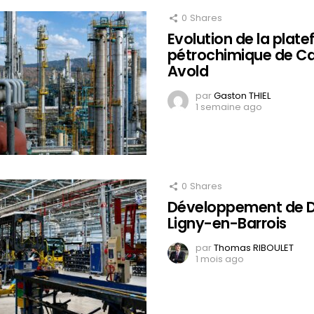
0
Shares
Evolution de la plat
pétrochimique de Ca
Avold
par
Gaston THIEL
1 semaine ago
0
Shares
Développement de D
Ligny-en-Barrois
par
Thomas RIBOULET
1 mois ago