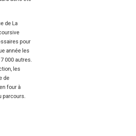
ue de La
 coursive
essaires pour
que année les
 7 000 autres.
tion, les
re de
en four à
u parcours.