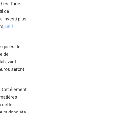
d
, est l’une
il de
a investi plus
rs,
un à
 qui est le
me de
tal avant
 euros seront
. Cet élément
 matières
c cette
 aura donc été