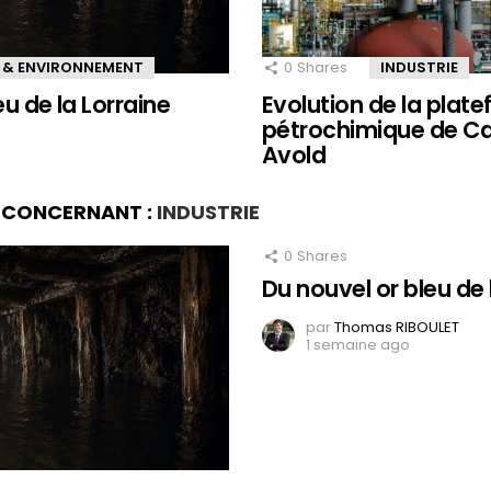
 & ENVIRONNEMENT
0
Shares
INDUSTRIE
eu de la Lorraine
Evolution de la plat
pétrochimique de Ca
Avold
S CONCERNANT :
INDUSTRIE
0
Shares
Du nouvel or bleu de 
par
Thomas RIBOULET
1 semaine ago