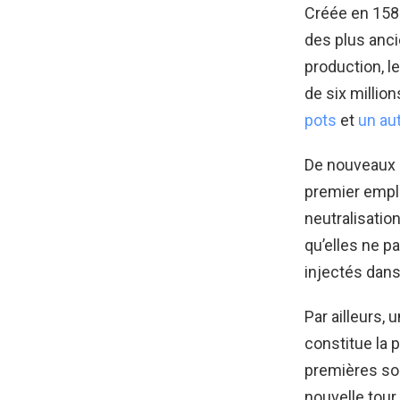
Créée en 158
des plus anc
production, l
de six millio
pots
et
un au
De nouveaux i
premier empl
neutralisation
qu’elles ne p
injectés dans
Par ailleurs,
constitue la p
premières son
nouvelle tour,