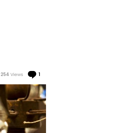
Comment
254
Views
1