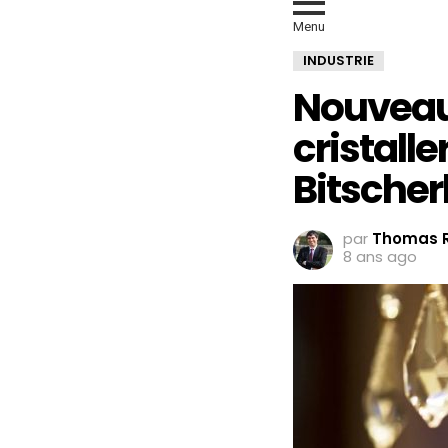
Menu
INDUSTRIE
Nouveau
cristalle
Bitscher
par
Thomas R
8 ans ago