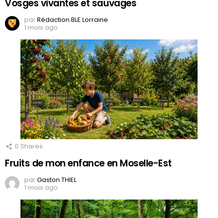
Vosges vivantes et sauvages
par
Rédaction BLE Lorraine
1 mois ago
0
Shares
Fruits de mon enfance en Moselle-Est
par
Gaston THIEL
1 mois ago