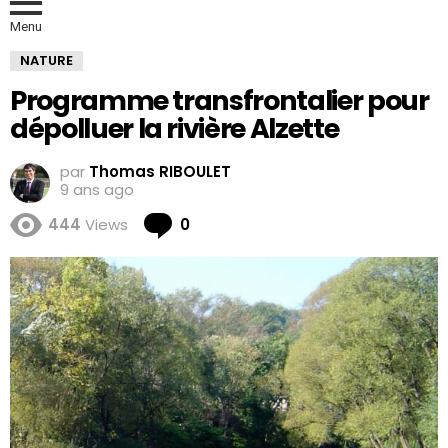
Menu
NATURE
Programme transfrontalier pour
dépolluer la rivière Alzette
par
Thomas RIBOULET
9 ans ago
Comments
444
Views
0