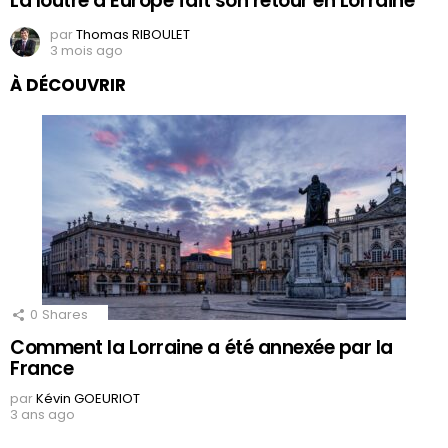
La loutre d’Europe fait son retour en Lorraine
par
Thomas RIBOULET
3 mois ago
À DÉCOUVRIR
0
Shares
Comment la Lorraine a été annexée par la
France
par
Kévin GOEURIOT
3 ans ago