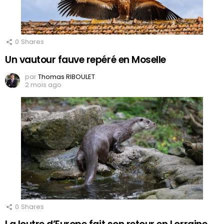
0
Shares
Un vautour fauve repéré en Moselle
par
Thomas RIBOULET
2 mois ago
0
Shares