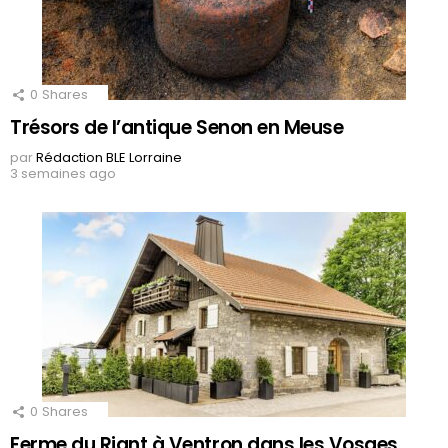
0
Shares
Trésors de l’antique Senon en Meuse
par
Rédaction BLE Lorraine
3 semaines ago
0
Shares
Ferme du Riant à Ventron dans les Vosges