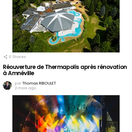
0
Shares
Réouverture de Thermapolis après rénovation
à Amnéville
par
Thomas RIBOULET
2 mois ago