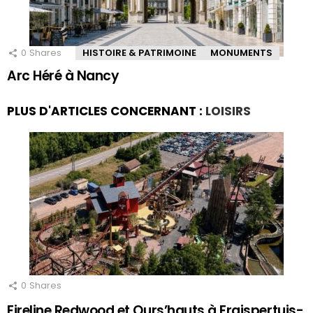
0
Shares
HISTOIRE & PATRIMOINE
MONUMENTS
Arc Héré à Nancy
PLUS D'ARTICLES CONCERNANT :
LOISIRS
0
Shares
Fireline Redwood et Ours’hauts à Fraispertuis-