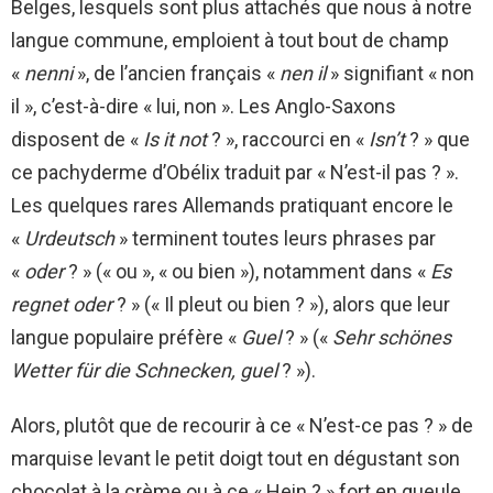
Belges, lesquels sont plus attachés que nous à notre
langue commune, emploient à tout bout de champ
«
nenni
», de l’ancien français «
nen il
» signifiant « non
il », c’est-à-dire « lui, non ». Les Anglo-Saxons
disposent de «
Is it not
? », raccourci en «
Isn’t
? » que
ce pachyderme d’Obélix traduit par « N’est-il pas ? ».
Les quelques rares Allemands pratiquant encore le
«
Urdeutsch
» terminent toutes leurs phrases par
«
oder
? » (« ou », « ou bien »), notamment dans «
Es
regnet oder
? » (« Il pleut ou bien ? »), alors que leur
langue populaire préfère «
Guel
? » («
Sehr schönes
Wetter für die Schnecken, guel
? »).
Alors, plutôt que de recourir à ce « N’est-ce pas ? » de
marquise levant le petit doigt tout en dégustant son
chocolat à la crème ou à ce « Hein ? » fort en gueule