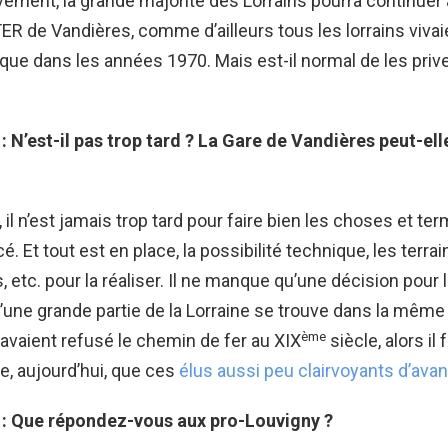
ivement, la grande majorité des Lorrains pourra continuer 
ER de Vandières, comme d’ailleurs tous les lorrains viva
que dans les années 1970. Mais est-il normal de les priv
: N’est-il pas trop tard ? La Gare de Vandières peut-el
 il n’est jamais trop tard pour faire bien les choses et ter
Et tout est en place, la possibilité technique, les terrain
etc. pour la réaliser. Il ne manque qu’une décision pour l
qu’une grande partie de la Lorraine se trouve dans la même
ème
i avaient refusé le chemin de fer au XIX
siècle, alors il 
, aujourd’hui, que ces
élus aussi peu clairvoyants d’avan
 : Que répondez-vous aux pro-Louvigny ?