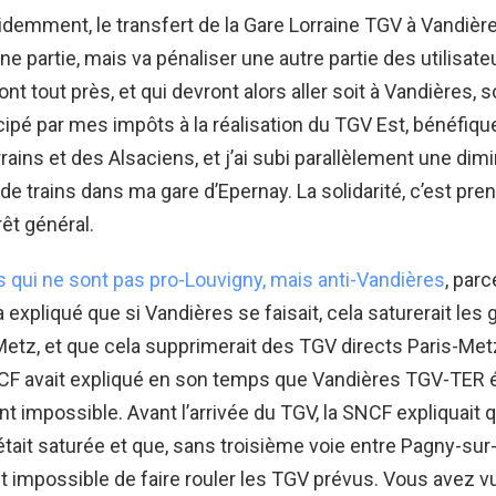
idemment, le transfert de la Gare Lorraine TGV à Vandièr
ne partie, mais va pénaliser une autre partie des utilisate
nt tout près, et qui devront alors aller soit à Vandières, s
ticipé par mes impôts à la réalisation du TGV Est, bénéfiq
rrains et des Alsaciens, et j’ai subi parallèlement une dim
e trains dans ma gare d’Epernay. La solidarité, c’est pre
rêt général.
ns qui ne sont pas pro-Louvigny, mais anti-Vandières
, parc
 expliqué que si Vandières se faisait, cela saturerait les
etz, et que cela supprimerait des TGV directs Paris-Met
CF avait expliqué en son temps que Vandières TGV-TER é
 impossible. Avant l’arrivée du TGV, la SNCF expliquait q
ait saturée et que, sans troisième voie entre Pagny-sur
ait impossible de faire rouler les TGV prévus. Vous avez v