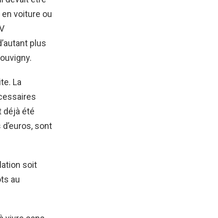
 en voiture ou
GV
’autant plus
Louvigny.
te. La
écessaires
t déjà été
s d’euros, sont
lation soit
ôts au