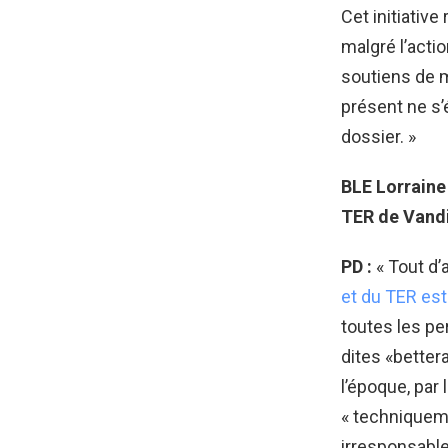
Cet initiative
malgré l’act
soutiens de m
présent ne s’é
dossier. »
BLE Lorraine
TER de Vandi
PD :
« Tout d’
et du TER est
toutes les pe
dites «bettera
l’époque, par 
« techniqueme
irresponsable,