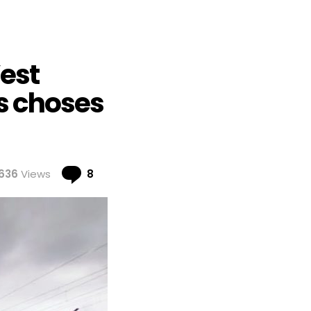
’est
es choses
Comments
636
Views
8