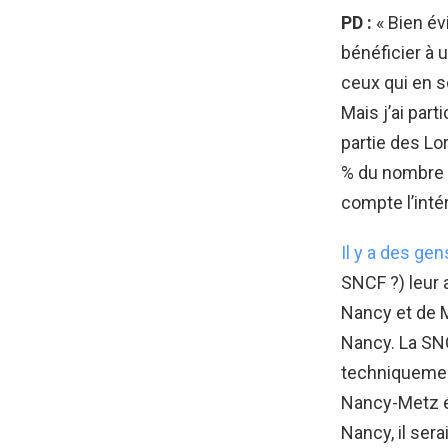
PD :
« Bien év
bénéficier à u
ceux qui en so
Mais j’ai par
partie des Lo
% du nombre d
compte l’inté
Il y a des ge
SNCF ?) leur a
Nancy et de M
Nancy. La SN
techniquement
Nancy-Metz ét
Nancy, il ser