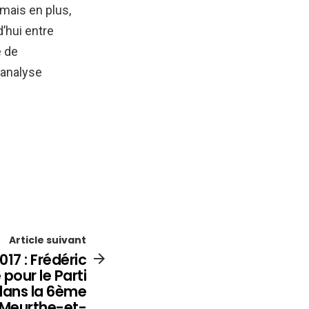
 mais en plus,
’hui entre
e de
 analyse
Article suivant
017 : Frédéric
pour le Parti
 dans la 6ème
e Meurthe-et-