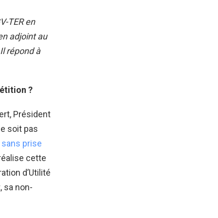
TGV-TER en
en adjoint au
 Il répond à
étition ?
hert, Président
e soit pas
,
sans prise
 réalise cette
ation d’Utilité
, sa non-