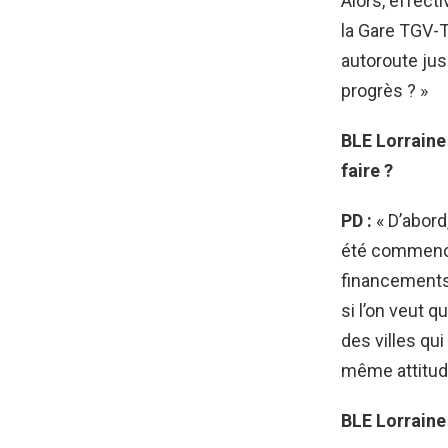
Alors, effect
la Gare TGV-T
autoroute jus
progrès ? »
BLE Lorraine 
faire ?
PD :
« D’abord,
été commencé. 
financements, 
si l’on veut 
des villes qu
même attitude
BLE Lorraine