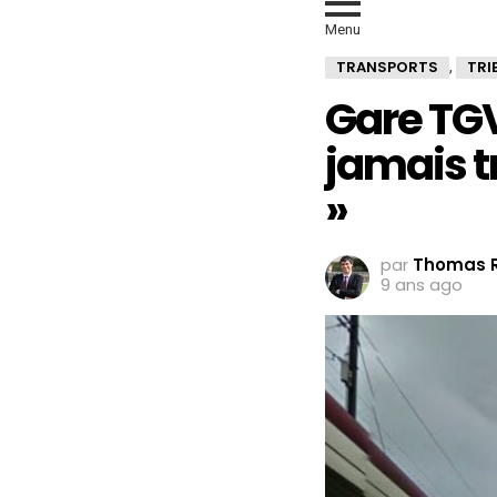
Menu
TRANSPORTS
TRI
,
Gare TGV
jamais t
»
par
Thomas R
9 ans ago