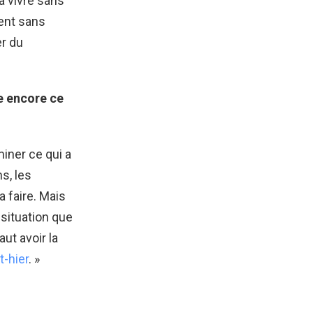
à vivre sans
ient sans
er du
le encore ce
miner ce qui a
s, les
a faire. Mais
 situation que
faut avoir la
t-hier
. »