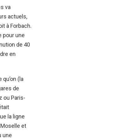
es va
urs actuels,
oit à Forbach.
ue pour une
inution de 40
ndre en
e qu’on (la
 gares de
z ou Paris-
tait
ue la ligne
-Moselle et
u une