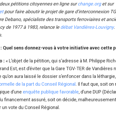
e deux pétitions citoyennes en ligne sur
change.org
et sur
et
pour faire aboutir le projet de gare d’interconnexion 
rre Debano, spécialiste des transports ferroviaires et anci
cy de 1977 à 1983, relance le
débat Vandières-Louvigny
.
s.
: Quel sens donnez-vous à votre initiative avec cette p
o :
« L’objet de la pétition, qui s’adresse à M. Philippe Ric
Grand Est, est d’éviter que la Gare TGV-TER de Vandières n
e qu’on aura laissé le dossier s’enfoncer dans la léthargie
ormelle de la part du Conseil Régional
. Il faut que, soit on
ogique d’une
enquête publique favorable
, d’une DUP (Déclar
du financement assuré, soit on décide, malheureusement
ar un vote du Conseil Régional.