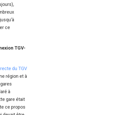
ujours),
ombreux
 jusqu’à
cer ce
nnexion TGV-
irecte du TGV
e région et à
 gares
laré à
tte gare était
nte ce propos
i devait être