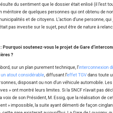
 résulte du sentiment que le dossier était enlisé (il l’est to
ion méritoire de quelques personnes qui ont obtenu de n
unicipalités et de citoyens. L’action d’une personne, qui
tait pas investie sur le sujet, peut être de nature à relan
 : Pourquoi soutenez-vous le projet de Gare d’interco
ères ?
abord, sur un plan purement technique, l’
interconnexion d
 un atout considérable
, diffusant l’
effet TGV
dans toute un
rsonnes, disposant ou non d’un véhicule automobile. Les
ves » ont montré leurs limites. Si la SNCF n’avait pas déc
la voix de son Président, M. Essig, que la réalisation de ce
nt » impossible, la suite ayant démenti de façon cingla
 cette gare existerait aujourd’hui. La Gare de Louvigny, qu