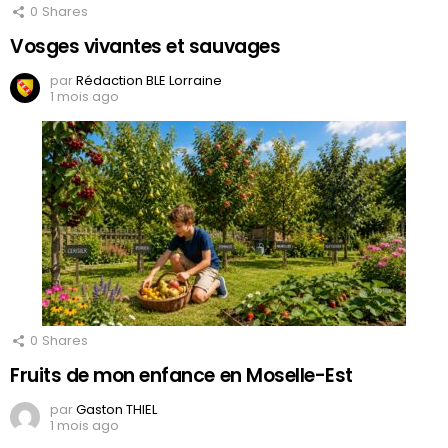
0
Shares
Vosges vivantes et sauvages
par
Rédaction BLE Lorraine
1 mois ago
0
Shares
Fruits de mon enfance en Moselle-Est
par
Gaston THIEL
1 mois ago