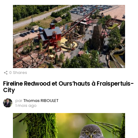
0
Shares
Fireline Redwood et Ours’hauts à Fraispertuis-
City
par
Thomas RIBOULET
1 mois ago