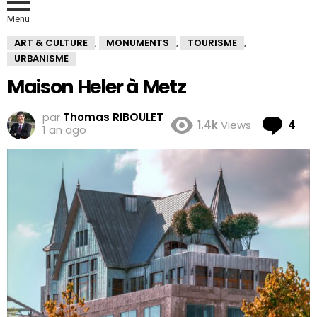
Menu
ART & CULTURE
MONUMENTS
TOURISME
,
,
,
URBANISME
Maison Heler à Metz
par
Thomas RIBOULET
Co
1.4k
Views
4
1 an ago