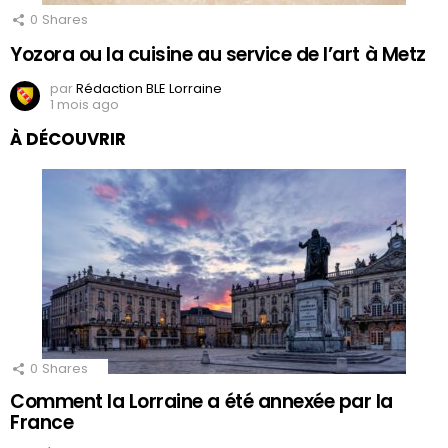
0
Shares
Yozora ou la cuisine au service de l’art à Metz
par
Rédaction BLE Lorraine
1 mois ago
À DÉCOUVRIR
0
Shares
Comment la Lorraine a été annexée par la
France