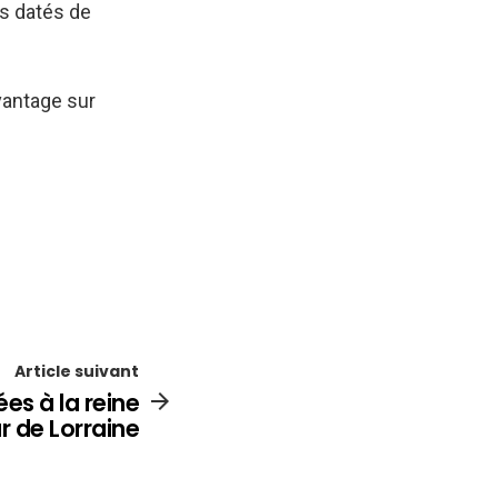
es datés de
vantage sur
Article suivant
es à la reine
r de Lorraine