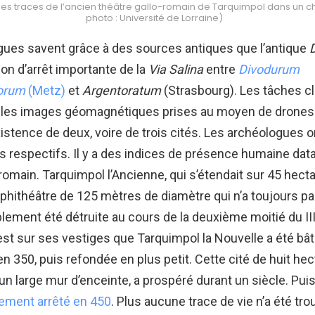
es traces de l’ancien théâtre gallo-romain de Tarquimpol dans un 
photo : Université de Lorraine)
gues savent grâce à des sources antiques que l’antique
ion d’arrêt importante de la
Via Salina
entre
Divodurum
orum
(Metz)
et
Argentoratum
(Strasbourg). Les tâches cl
 les images géomagnétiques prises au moyen de drones 
existence de deux, voire de trois cités. Les archéologues o
s respectifs. Il y a des indices de présence humaine data
omain. Tarquimpol l’Ancienne, qui s’étendait sur 45 hecta
mphithéâtre de 125 mètres de diamètre qui n’a toujours p
lement été détruite au cours de la deuxième moitié du II
’est sur ses vestiges que Tarquimpol la Nouvelle a été bât
 350, puis refondée en plus petit. Cette cité de huit hec
un large mur d’enceinte, a prospéré durant un siècle. Pui
ement arrêté en 450
. Plus aucune trace de vie n’a été tr