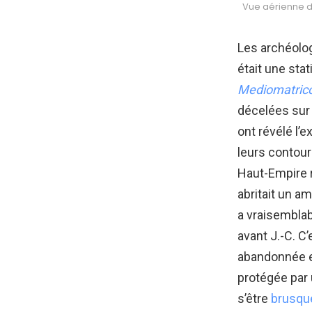
Vue aérienne d
Les archéolo
était une stat
Mediomatric
décelées sur
ont révélé l’
leurs contour
Haut-Empire r
abritait un a
a vraisemblab
avant J.-C. C
abandonnée en
protégée par 
s’être
brusqu