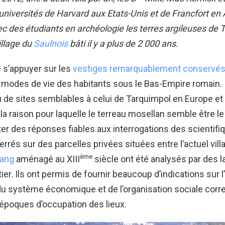
universités de Harvard aux Etats-Unis et de Francfort e
vec des étudiants en archéologie les t
erres argileuses de 
illage du
Saulnois
bâti il y a plus de 2 000 ans.
e s’appuyer sur les
vestiges remarquablement conservés 
 modes de vie des habitants sous le Bas-Empire romain. I
u de sites semblables à celui de Tarquimpol en Europe et
la raison pour laquelle le terreau mosellan semble être le
er des réponses fiables aux interrogations des scientifi
rrés sur des parcelles privées situées entre l’actuel villa
ème
tang
aménagé au XIII
siècle ont été analysés par des l
er. Ils ont permis de fournir beaucoup d’indications sur l
du système économique et de l’organisation sociale cor
époques d’occupation des lieux.