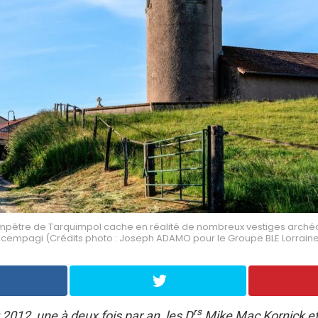
mpêtre de Tarquimpol cache en réalité de nombreux vestiges archéo
cempagi (Crédits photo : Joseph ADAMO pour le Groupe BLE Lorrain
rs
 2012, une à deux fois par an, les D
Mike Mac Kornick e