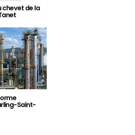
u chevet de la
 Tanet
eforme
rling-Saint-