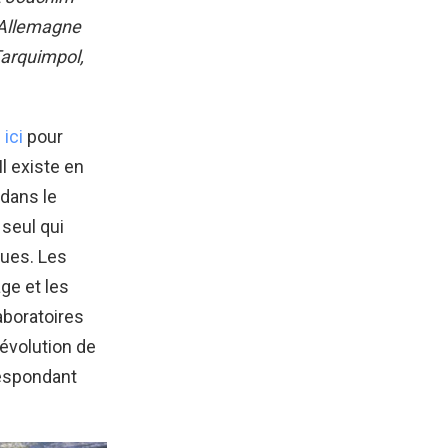
n Allemagne
Tarquimpol,
ici
pour
l existe en
 dans le
 seul qui
ques. Les
ge et les
aboratoires
’évolution de
respondant