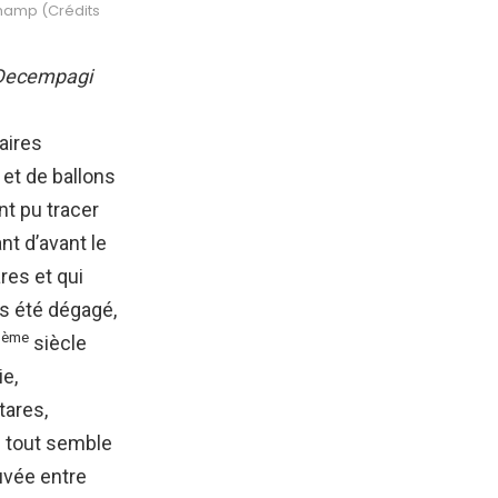
champ (Crédits
Decempagi
aires
et de ballons
nt pu tracer
nt d’avant le
res et qui
as été dégagé,
ème
I
siècle
ie,
tares,
s tout semble
ouvée entre