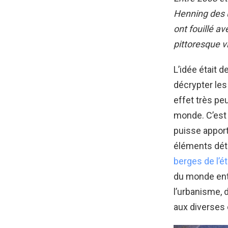
Henning
des 
ont fouillé a
pittoresque v
L’idée était d
décrypter les
effet très pe
monde. C’est 
puisse apport
éléments déte
berges de l’é
du monde enti
l’urbanisme, 
aux diverses 