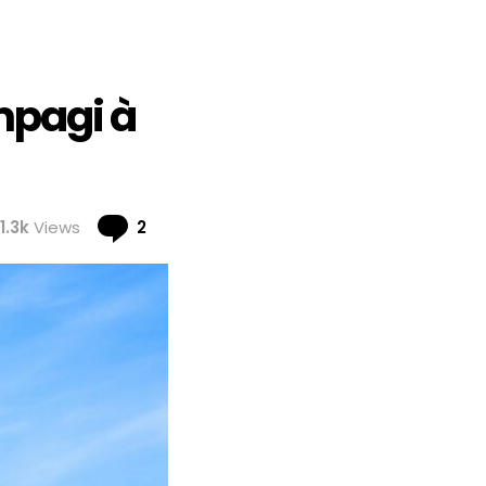
mpagi à
Comments
1.3k
Views
2