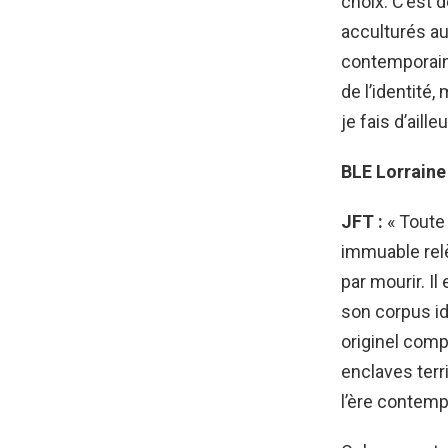
choix. C’est 
acculturés au 
contemporaine
de l’identité,
je fais d’ailleu
BLE Lorraine 
JFT :
«
Toute 
immuable relèv
par mourir. Il
son corpus ide
originel comp
enclaves terr
l’ère contemp