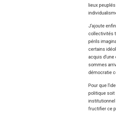
lieux peuplés
individualis
J’ajoute enfi
collectivités 
périls imagin
certains idéo
acquis d’une 
sommes arrivé
démocratie c
Pour que l’id
politique soit
institutionnel
fructifier ce 