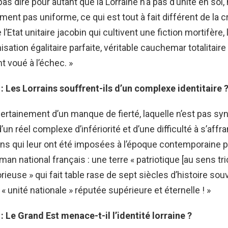
as dire pour autant que la Lorraine n’a pas d’unité en soi, 
ement pas uniforme, ce qui est tout à fait différent de la
l’Etat unitaire jacobin qui cultivent une fiction mortifère,
sation égalitaire parfaite, véritable cauchemar totalitaire
 voué à l’échec. »
: Les Lorrains souffrent-ils d’un complexe identitaire 
ertainement d’un manque de fierté, laquelle n’est pas s
’un réel complexe d’infériorité et d’une difficulté à s’affr
ns qui leur ont été imposées à l’époque contemporaine p
an national français : une terre « patriotique [au sens tr
rieuse » qui fait table rase de sept siècles d’histoire sou
« unité nationale » réputée supérieure et éternelle ! »
: Le Grand Est menace-t-il l’identité lorraine ?