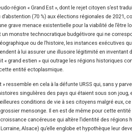
udo-région « Grand Est », dont le rejet citoyen s’est tradu
 d’abstention (70 %) aux élections régionales de 2021, c
 grave menace existentielle pour la viabilité de l’être lor
est un monstre technocratique budgétivore qui ne correspo
géographique ou de l’histoire, les instances exécutives qui
endent à lui assurer une illusoire légitimité en inventant 
it « grand estien » qui outrage les régions historiques con
 cette entité ectoplasmique.
t » ressemble en cela à la défunte URSS qui, sans y parven
stoires singulières des pays qui étaient sous son joug, 
eilleures conditions de vie à ses citoyens malgré eux, ce 
 grossier mensonge. Il en est de même pour cette entité
xcroissance cancéreuse qui altère l’identité des régions 
orraine, Alsace) qu’elle englobe et hypothèque leur deven