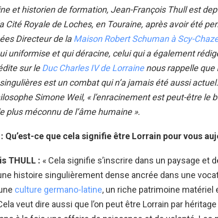
gine et historien de formation, Jean-François Thull est de
la Cité Royale de Loches, en Touraine, après avoir été pe
ées Directeur de la
Maison Robert Schuman à Scy-Chaze
ui uniformise et qui déracine, celui qui a également rédi
édite sur le
Duc Charles IV de Lorraine
nous rappelle que 
 singulières est un combat qui n’a jamais été aussi actu
philosophe Simone Weil, « l’enracinement est peut-être le b
le plus méconnu de l’âme humaine ».
 :
Qu’est-ce que cela signifie être Lorrain pour vous auj
is THULL :
« Cela signifie s’inscrire dans un paysage et d
une histoire singulièrement dense ancrée dans une voca
 une
culture germano-latine
, un riche patrimoine matériel 
 Cela veut dire aussi que l’on peut être Lorrain par héritage