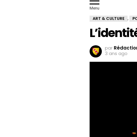
Menu
ART & CULTURE
P
,
L’identit
par
Rédaction
3 ans ago