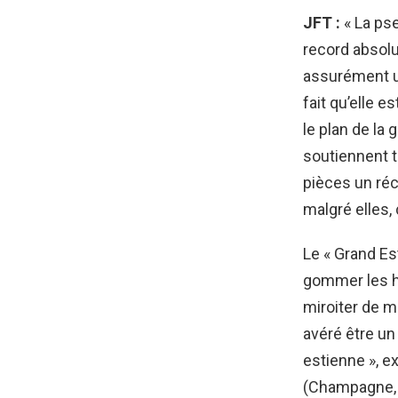
JFT :
«
La pse
record absolu
assurément une
fait qu’elle 
le plan de la 
soutiennent t
pièces un réc
malgré elles,
Le « Grand Es
gommer les hi
miroiter de m
avéré être un
estienne », e
(Champagne, L