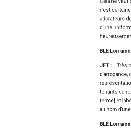
Cela ne veut p
n’est certain
adorateurs de 
d’une uniformi
heureusement
BLE Lorraine 
JFT :
«
Très c
d’arrogance, d
représentatio
tenants du rom
terme] et labo
au nom d’une 
BLE Lorraine 