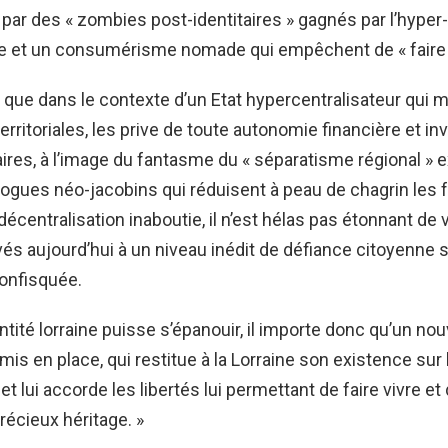
 par des « zombies post-identitaires » gagnés par l’hyper-
me et un consumérisme nomade qui empêchent de « faire 
n que dans le contexte d’un Etat hypercentralisateur qui ma
territoriales, les prive de toute autonomie financière et i
aires, à l’image du fantasme du « séparatisme régional » 
logues néo-jacobins qui réduisent à peau de chagrin les f
décentralisation inaboutie, il n’est hélas pas étonnant de 
s aujourd’hui à un niveau inédit de défiance citoyenne 
onfisquée.
entité lorraine puisse s’épanouir, il importe donc qu’un n
 mis en place, qui restitue à la Lorraine son existence sur 
 et lui accorde les libertés lui permettant de faire vivre et 
précieux héritage. »