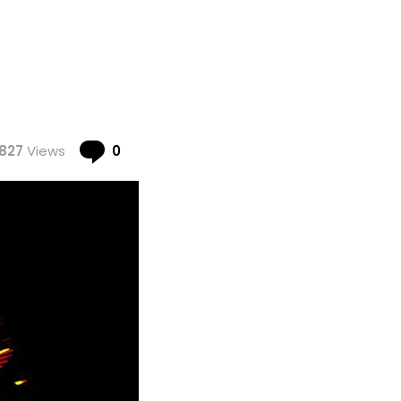
Comments
827
Views
0