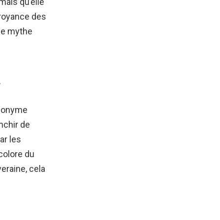
mais qu’elle
 croyance des
 le mythe
?
ynonyme
anchir de
ar les
icolore du
veraine, cela