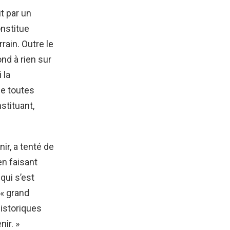
it par un
onstitue
rain. Outre le
nd à rien sur
 la
de toutes
stituant,
ir, a tenté de
en faisant
qui s’est
 « grand
historiques
ir. »