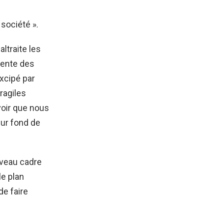
société ».
ltraite les
nvente des
excipé par
ragiles
voir que nous
sur fond de
ouveau cadre
le plan
de faire