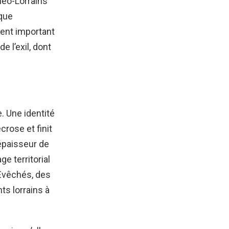
 néo-Lorrains
oque
ment important
e l’exil, dont
. Une identité
crose et finit
’épaisseur de
ge territorial
-Evêchés, des
s lorrains à