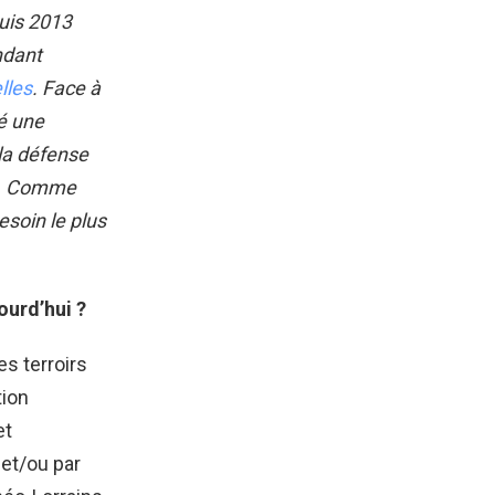
puis 2013
ndant
lles
. Face à
gé une
la défense
el. Comme
esoin le plus
ourd’hui ?
es terroirs
tion
et
 et/ou par