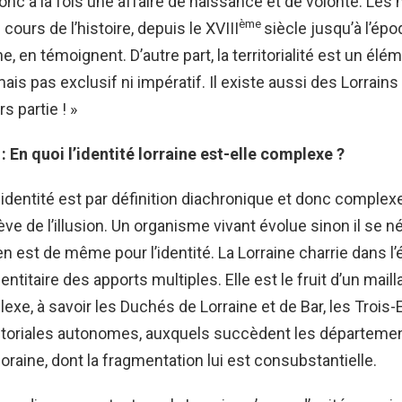
donc à la fois une affaire de naissance et de volonté. Les
ème
cours de l’histoire, depuis le XVIII
siècle jusqu’à l’ép
, en témoignent. D’autre part, la territorialité est un élé
 mais pas exclusif ni impératif. Il existe aussi des Lorrains d
rs partie ! »
: En quoi l’identité lorraine est-elle complexe ?
identité est par définition diachronique et donc complexe
e de l’illusion. Un organisme vivant évolue sinon il se né
 en est de même pour l’identité. La Lorraine charrie dans l
ntitaire des apports multiples. Elle est le fruit d’un mailla
lexe, à savoir les Duchés de Lorraine et de Bar, les Trois
itoriales autonomes, auxquels succèdent les département
oraine, dont la fragmentation lui est consubstantielle.