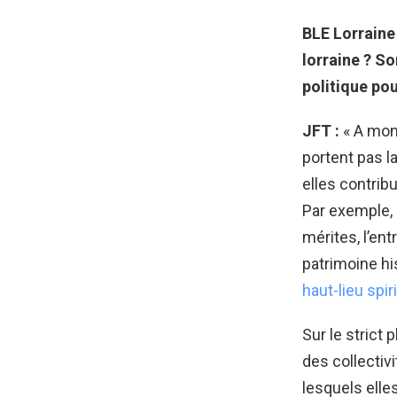
BLE Lorraine :
lorraine ? So
politique pou
JFT :
« A mon 
portent pas la
elles contrib
Par exemple,
mérites, l’ent
patrimoine hi
haut-lieu spir
Sur le strict 
des collectivi
lesquels elle