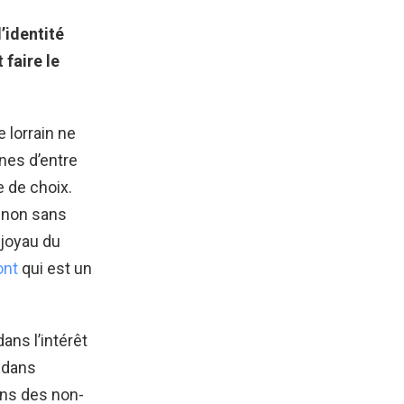
l’identité
 faire le
e lorrain ne
ines d’entre
 de choix.
 non sans
 joyau du
ont
qui est un
dans l’intérêt
s dans
ans des non-