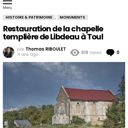
Menu
HISTOIRE & PATRIMOINE
MONUMENTS
,
Restauration de la chapelle
templière de Libdeau à Toul
par
Thomas RIBOULET
Co
818
Views
0
4 ans ago