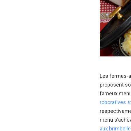
Les fermes-au
proposent sou
fameux menu m
roboratives
t
respectivem
menu s’achèv
aux brimbell