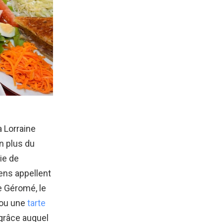
a Lorraine
en plus du
ie de
ens appellent
e Géromé, le
 ou une
tarte
 grâce auquel