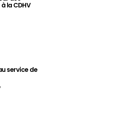
 à la CDHV
au service de
e