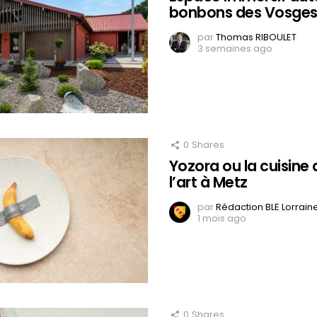
bonbons des Vosges
par
Thomas RIBOULET
3 semaines ago
0
Shares
Yozora ou la cuisine 
l’art à Metz
par
Rédaction BLE Lorrain
1 mois ago
0
Shares