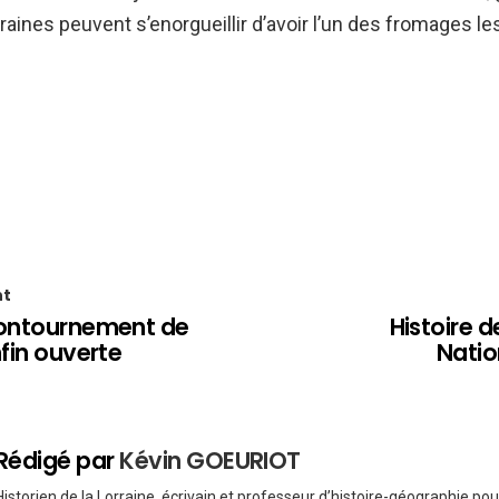
rraines peuvent s’enorgueillir d’avoir l’un des fromages le
nt
contournement de
Histoire 
nfin ouverte
Natio
Rédigé par
Kévin GOEURIOT
Historien de la Lorraine, écrivain et professeur d’histoire-géographie po