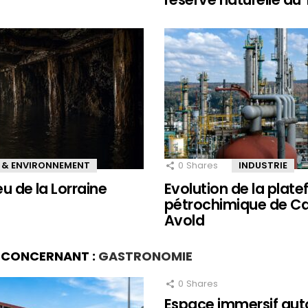
 & ENVIRONNEMENT
0
Shares
INDUSTRIE
eu de la Lorraine
Evolution de la plat
pétrochimique de Ca
Avold
S CONCERNANT :
GASTRONOMIE
0
Shares
Espace immersif aut