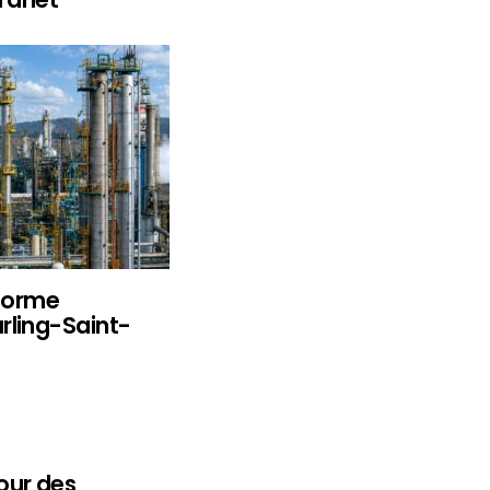
eforme
rling-Saint-
our des