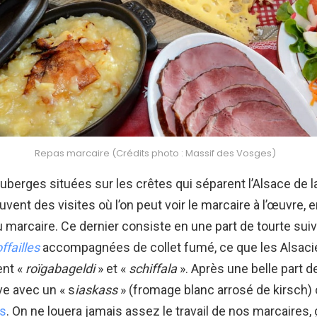
Repas marcaire (Crédits photo : Massif des Vosges)
berges situées sur les crêtes qui séparent l’Alsace de l
vent des visites où l’on peut voir le marcaire à l’œuvre, 
arcaire. Ce dernier consiste en une part de tourte suiv
offailles
accompagnées de collet fumé, ce que les Alsaci
ent «
roïgabageldi
» et «
schiffala
». Après une belle part d
e avec un « s
iaskass
» (fromage blanc arrosé de kirsch)
es
. On ne louera jamais assez le travail de nos marcaires,