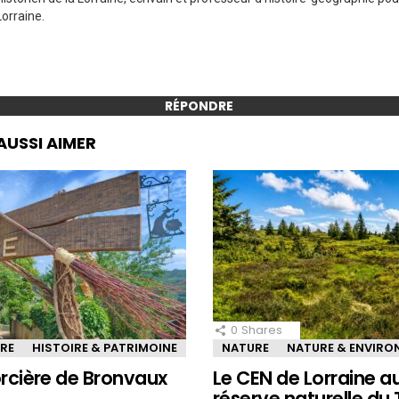
Lorraine.
RÉPONDRE
AUSSI AIMER
0
Shares
IRE
HISTOIRE & PATRIMOINE
NATURE
NATURE & ENVIR
sorcière de Bronvaux
Le CEN de Lorraine a
réserve naturelle du