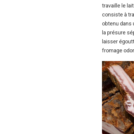
travaille le lai
consiste à tra
obtenu dans u
la présure sép
laisser égout
fromage odor