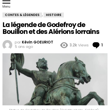
Menu
CONTES & LÉGENDES
HISTOIRE
,
La légende de Godefroy de
Bouillon et des Alérions lorrains
par
Kévin GOEURIOT
Co
3.2k
Views
1
5 ans ago