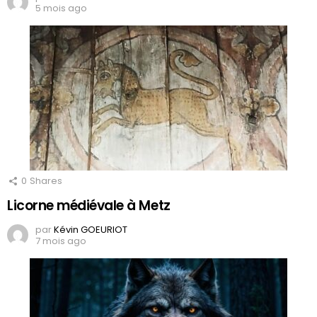
5 mois ago
0
Shares
Licorne médiévale à Metz
par
Kévin GOEURIOT
7 mois ago