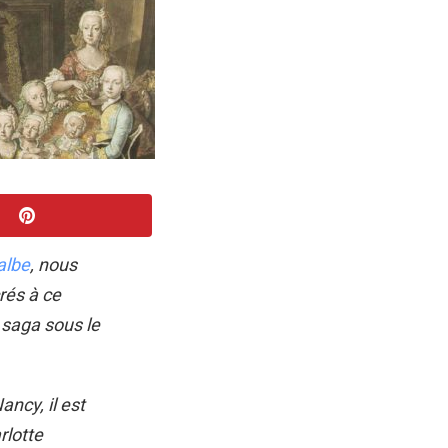
albe
, nous
rés à ce
saga sous le
ncy, il est
rlotte