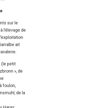
re
nts sur le
à l’élevage de
’exploitation
arralbe ait
avalerie.
(le petit
ltzbronn », de
be
à foulon,
insmuhl, de la
e
du Haras