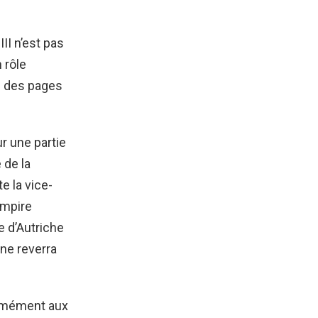
II n’est pas
 rôle
es des pages
r une partie
 de la
e la vice-
Empire
 d’Autriche
 ne reverra
ormément aux