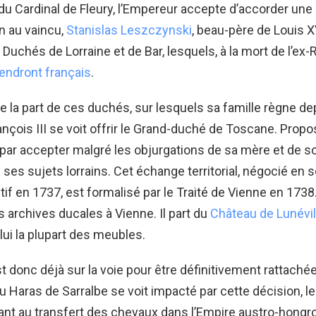
du Cardinal de Fleury, l’Empereur accepte d’accorder une
 au vaincu,
Stanislas Leszczynski
, beau-père de Louis XV
Duchés de Lorraine et de Bar, lesquels, à la mort de l’ex-
endront français
.
 la part de ces duchés, sur lesquels sa famille règne de
ançois III se voit offrir le Grand-duché de Toscane. Propo
t par accepter malgré les objurgations de sa mère et de so
ses sujets lorrains. Cet échange territorial, négocié en 
tif en 1737, est formalisé par le Traité de Vienne en 1738.
s archives ducales à Vienne. Il part du
Château de Lunévil
lui la plupart des meubles.
t donc déjà sur la voie pour être définitivement rattachée
 Haras de Sarralbe se voit impacté par cette décision, le
t au transfert des chevaux dans l’Empire austro-hongro