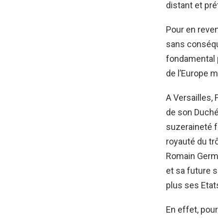
distant et pré
Pour en reveni
sans conséque
fondamental p
de l’Europe 
A Versailles,
de son Duché
suzeraineté f
royauté du tr
Romain Germa
et sa future s
plus ses Etat
En effet, pou