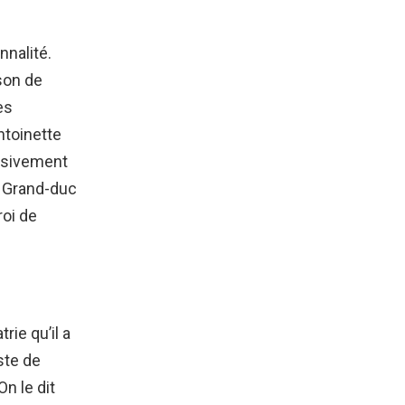
nalité.
ison de
es
ntoinette
ssivement
, Grand-duc
roi de
rie qu’il a
ste de
On le dit