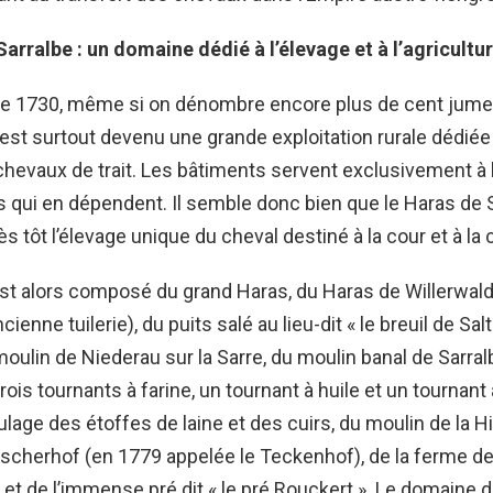
arralbe : un domaine dédié à l’élevage et à l’agricultu
 de 1730, même si on dénombre encore plus de cent jume
s est surtout devenu une grande exploitation rurale dédiée 
chevaux de trait. Les bâtiments servent exclusivement à l
qui en dépendent. Il semble donc bien que le Haras de S
 tôt l’élevage unique du cheval destiné à la cour et à la c
t alors composé du grand Haras, du Haras de Willerwald 
ncienne tuilerie), du puits salé au lieu-dit « le breuil de Sa
 moulin de Niederau sur la Sarre, du moulin banal de Sarral
ois tournants à farine, un tournant à huile et un tournant 
ulage des étoffes de laine et des cuirs, du moulin de la H
scherhof (en 1779 appelée le Teckenhof), de la ferme d
et de l’immense pré dit « le pré Rouckert ». Le domaine 