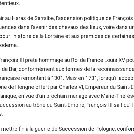
tentieux.
r au Haras de Sarralbe, l’ascension politique de François I
nces dans l’avenir des chevaux des lieux, voire dans un
our l’histoire de la Lorraine et aux prémices de certain
moderne.
 François III prête hommage au Roi de France Louis XV pou
 de Bar, conformément aux termes de la reconnaissance
rançaise remontant à 1301. Mais en 1731, lorsqu’il accept
ône de Hongrie offert par Charles VI, Empereur du Saint-
nique, en vue d’un prochain mariage avec Marie-Thérèse
uccession au trône du Saint-Empire, François III sait qu’il
s.
r mettre fin à la guerre de Succession de Pologne, conf