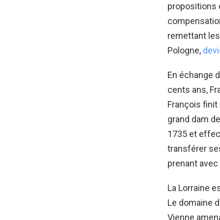
propositions 
compensation
remettant les 
Pologne,
devi
En échange de
cents ans, Fr
François fini
grand dam de 
1735 et effec
transférer se
prenant avec 
La Lorraine es
Le domaine du
Vienne amenan