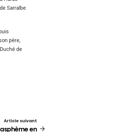
de Sarralbe
puis
 son père,
e Duché de
Article suivant
blasphème en