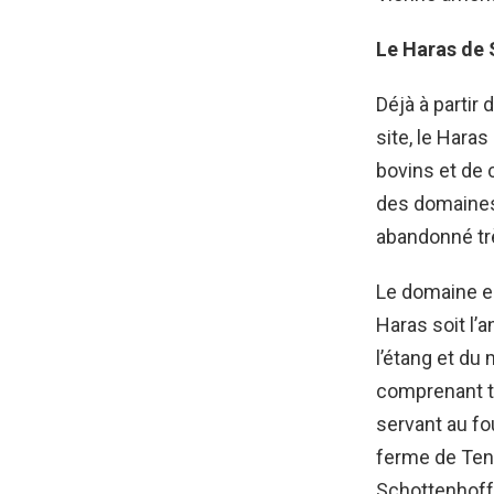
Le Haras de S
Déjà à partir
site, le Hara
bovins et de 
des domaines 
abandonné très
Le domaine es
Haras soit l’a
l’étang et du
comprenant tr
servant au fo
ferme de Ten
Schottenhoff 