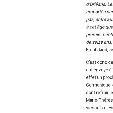
d’Orléans.
Le
emportés par l
pas, entre au
à cet âge que
premier hérit
de seize ans.
Ersatzkind
, 
C’est donc ce
est envoyé à 
effet un proc
Germanique, d
sont refroidie
Marie-Thérèse
viennois élèv