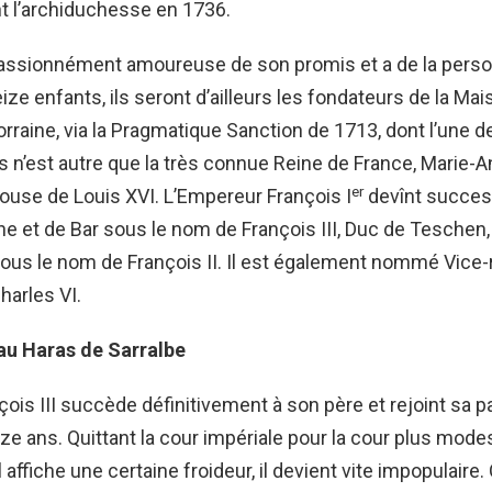
t l’archiduchesse en 1736.
passionnément amoureuse de son promis et a de la person
ize enfants, ils seront d’ailleurs les fondateurs de la Ma
raine, via la Pragmatique Sanction de 1713, dont l’une d
n’est autre que la très connue Reine de France, Marie-A
er
pouse de Louis XVI. L’Empereur François I
devînt succe
ne et de Bar sous le nom de François III, Duc de Teschen
us le nom de François II. Il est également nommé Vice-
harles VI.
 au Haras de Sarralbe
ois III succède définitivement à son père et rejoint sa pat
nze ans. Quittant la cour impériale pour la cour plus mode
il affiche une certaine froideur, il devient vite impopulaire. 