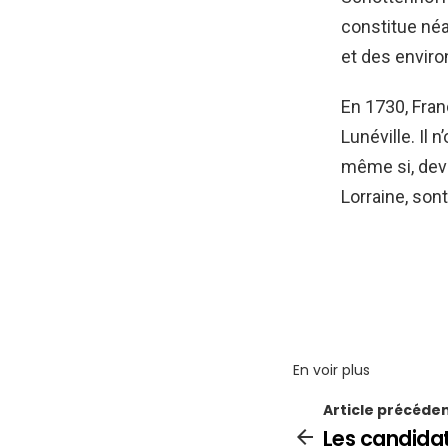
constitue né
et des enviro
En 1730, Franç
Lunéville. Il 
même si, deve
Lorraine, son
En voir plus
Article précéde
Les candidat