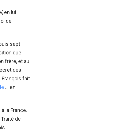
, en lui
Roi de
puis sept
sition que
n frère, et au
secret dès
 François fait
le
… en
 à la France.
 Traité de
is.