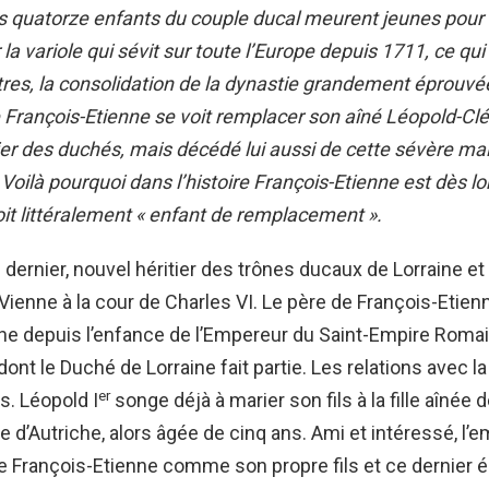
s quatorze enfants du couple ducal meurent jeunes pour l
a variole qui sévit sur toute l’Europe depuis 1711, ce qui 
tres, la consolidation de la dynastie grandement éprouvé
 François-Etienne se voit remplacer son aîné Léopold-C
ier des duchés, mais décédé lui aussi de cette sévère mal
 Voilà pourquoi dans l’histoire François-Etienne est dès 
soit littéralement « enfant de remplacement ».
 dernier, nouvel héritier des trônes ducaux de Lorraine et 
Vienne à la cour de Charles VI. Le père de François-Etien
he depuis l’enfance de l’Empereur du Saint-Empire Roma
ont le Duché de Lorraine fait partie. Les relations avec l
er
s. Léopold I
songe déjà à marier son fils à la fille aînée 
 d’Autriche, alors âgée de cinq ans. Ami et intéressé, l’
e François-Etienne comme son propre fils et ce dernier