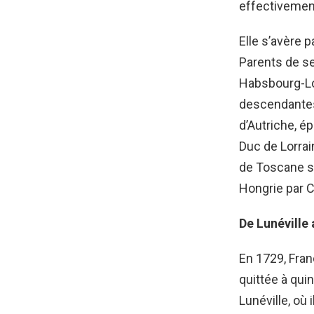
effectivemen
Elle s’avère 
Parents de se
Habsbourg-Lor
descendantes 
d’Autriche, é
Duc de Lorrai
de Toscane so
Hongrie par C
De Lunéville
En 1729, Franç
quittée à qui
Lunéville, où 