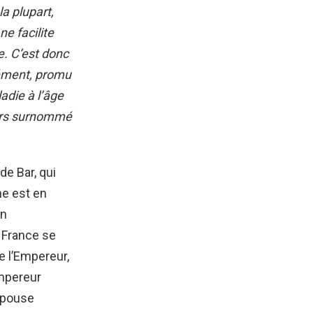
a plupart,
ne facilite
e. C’est donc
lément, promu
adie à l’âge
lors surnommé
de Bar, qui
ne est en
in
a France se
de l’Empereur,
empereur
 épouse