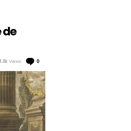
e de
Comments
1.3k
Views
0