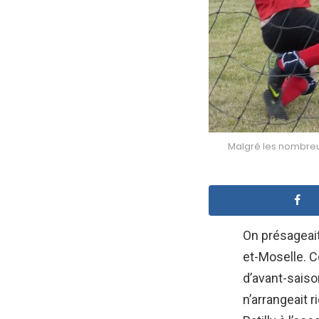
Malgré les nombreus
On présageai
et-Moselle. C
d’avant-saiso
n’arrangeait r