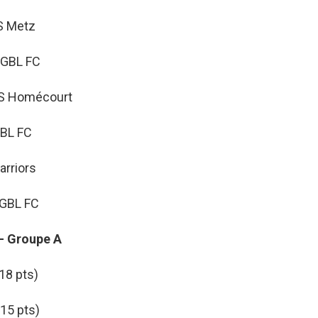
S Metz
0 GBL FC
CS Homécourt
GBL FC
arriors
 GBL FC
– Groupe A
18 pts)
(15 pts)