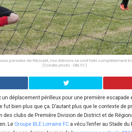
es parades de Riboulet, nos Alérions se sont faits complètement tra
(Crédits photo : GBL FC)
t un déplacement périlleux pour une première escapade 
e fut bien plus que ça. D’autant plus que le contexte de p
n des clubs de Première Division de District et de Région
ien. Le
Groupe BLE Lorraine FC
a vécu l’enfer au Stade du 