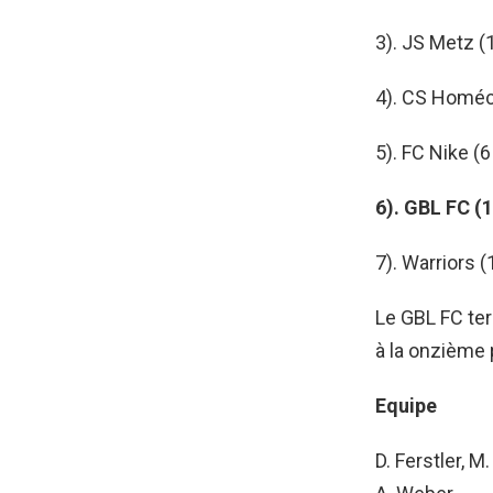
3). JS Metz (
4). CS Homéc
5). FC Nike (6
6). GBL FC (1
7). Warriors (
Le GBL FC ter
à la onzième 
Equipe
D. Ferstler, M