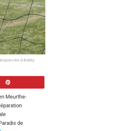
nspercés à Batilly
en Meurthe-
réparation
ale
Paradis de