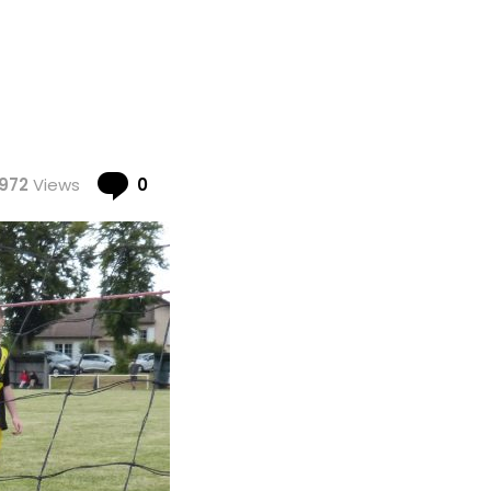
Comments
972
Views
0