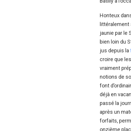
Batilly à l’oc
Honteux dans 
littéralemen
jaunie par le S
bien loin du 
jus depuis la
croire que les
vraiment prép
notions de so
font d’ordinai
déjà en vacan
passé la jour
après un matc
forfaits, perm
onzième plac