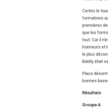
Certes le tour
formations ad
premières de 
que les forma
tout. Car il n
honneurs et la
le plus décon
Batilly était 
Place désorma
bonnes base
Résultats
Groupe A