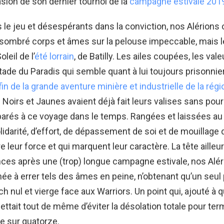
casion de son dernier tournoi de la
campagne estivale 201
le jeu et désespérants dans la conviction, nos Alérions 
t sombré corps et âmes sur la pelouse impeccable, mais
oleil de l’
été lorrain
, de Batilly. Les ailes coupées, les va
Stade du Paradis qui semble quant à lui toujours prisonni
fin de la grande aventure minière et industrielle de la régi
 Noirs et Jaunes avaient déjà fait leurs valises sans pour
arés à ce voyage dans le temps. Rangées et laissées au 
lidarité, d’effort, de dépassement de soi et de mouillage d
re leur force et qui marquent leur caractère. La tête ailleu
ces après une (trop) longue campagne estivale, nos Alér
née à errer tels des âmes en peine, n’obtenant qu’un seul 
h nul et vierge face aux Warriors. Un point qui, ajouté à 
ettait tout de même d’éviter la désolation totale pour term
e sur quatorze.