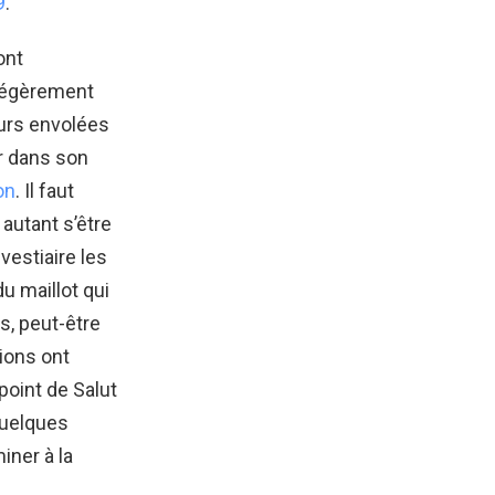
9
.
ont
 légèrement
leurs envolées
er dans son
on
. Il faut
 autant s’être
vestiaire les
u maillot qui
rs, peut-être
ions ont
point de Salut
quelques
iner à la