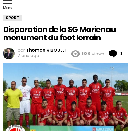
Menu
SPORT
Disparation de la SG Marienau
monument du foot lorrain
par
Thomas RIBOULET
Co
938
Views
0
7 ans ago