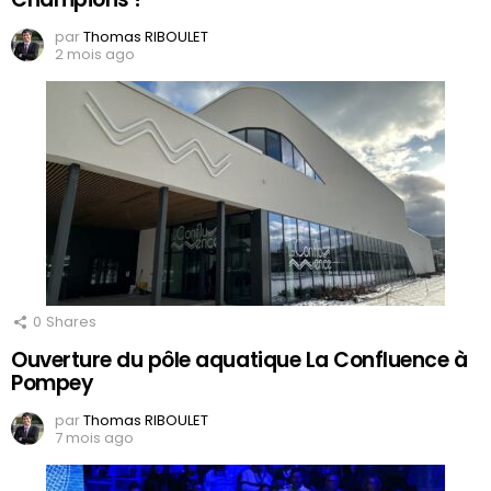
par
Thomas RIBOULET
2 mois ago
0
Shares
Ouverture du pôle aquatique La Confluence à
Pompey
par
Thomas RIBOULET
7 mois ago