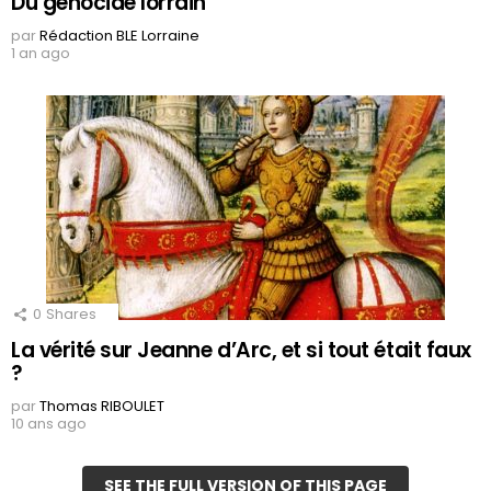
Du génocide lorrain
par
Rédaction BLE Lorraine
1 an ago
0
Shares
La vérité sur Jeanne d’Arc, et si tout était faux
?
par
Thomas RIBOULET
10 ans ago
SEE THE FULL VERSION OF THIS PAGE