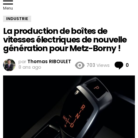
Menu
INDUSTRIE
La production de boîtes de
vitesses électriques de nouvelle
génération pour Metz-Borny !
par
Thomas RIBOULET
Co
703
Views
0
8 ans ago