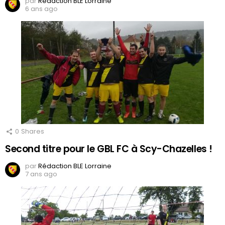
par
Rédaction BLE Lorraine
6 ans ago
0
Shares
Second titre pour le GBL FC à Scy-Chazelles !
par
Rédaction BLE Lorraine
7 ans ago