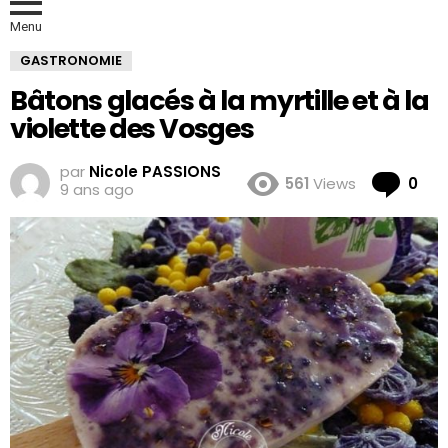
Menu
GASTRONOMIE
Bâtons glacés à la myrtille et à la
violette des Vosges
par
Nicole PASSIONS
Co
561
Views
0
9 ans ago