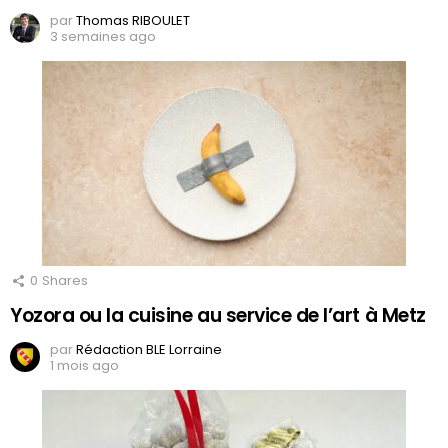
par
Thomas RIBOULET
3 semaines ago
0
Shares
Yozora ou la cuisine au service de l’art à Metz
par
Rédaction BLE Lorraine
1 mois ago