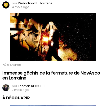
par
Rédaction BLE Lorraine
4 mois ago
0
Shares
Immense gâchis de la fermeture de NovAsco
en Lorraine
par
Thomas RIBOULET
7 mois ago
À DÉCOUVRIR