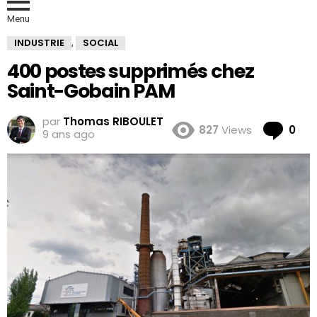
Menu
INDUSTRIE
SOCIAL
,
400 postes supprimés chez
Saint-Gobain PAM
par
Thomas RIBOULET
Co
827
Views
0
9 ans ago