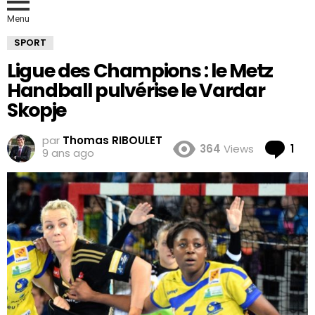
Menu
SPORT
Ligue des Champions : le Metz
Handball pulvérise le Vardar
Skopje
par
Thomas RIBOULET
Co
364
Views
1
9 ans ago