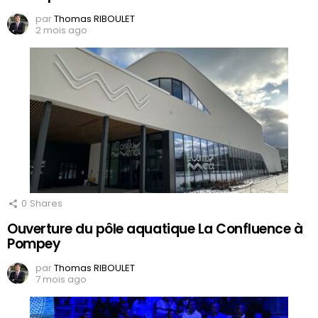
par
Thomas RIBOULET
2 mois ago
0
Shares
Ouverture du pôle aquatique La Confluence à
Pompey
par
Thomas RIBOULET
7 mois ago