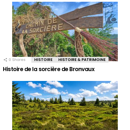
0
Shares
HISTOIRE
HISTOIRE & PATRIMOINE
Histoire de la sorcière de Bronvaux