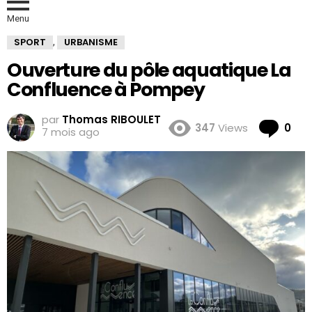
Menu
SPORT
URBANISME
,
Ouverture du pôle aquatique La
Confluence à Pompey
par
Thomas RIBOULET
Co
347
Views
0
7 mois ago