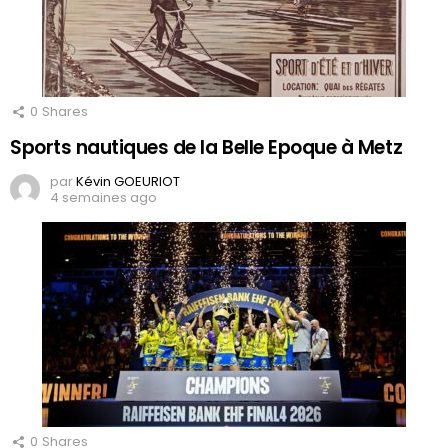
0
Shares
Sports nautiques de la Belle Epoque à Metz
par
Kévin GOEURIOT
4 semaines ago
0
Shares