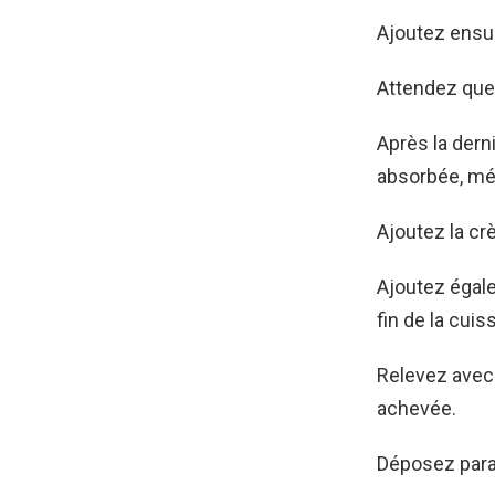
Ajoutez ensuit
Attendez que t
Après la dern
absorbée, mél
Ajoutez la cr
Ajoutez égale
fin de la cuis
Relevez avec 
achevée.
Déposez paral