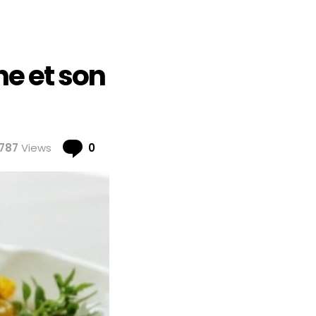
e et son
Comments
787
Views
0