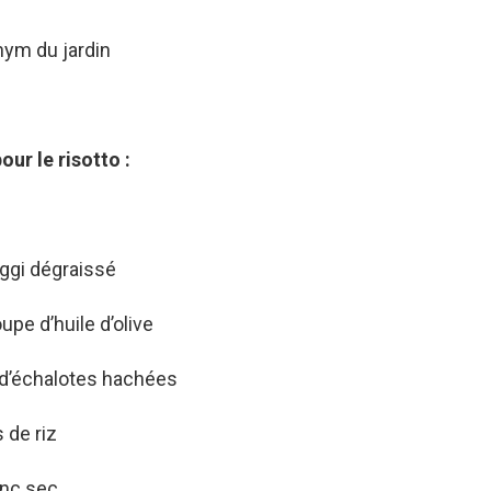
hym du jardin
our le risotto :
ggi dégraissé
oupe d’huile d’olive
d’échalotes hachées
de riz
anc sec