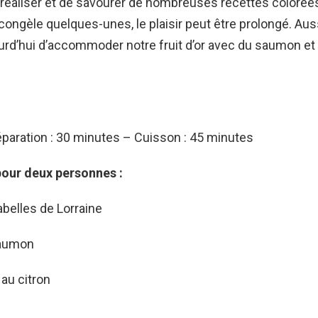
 réaliser et de savourer de nombreuses recettes colorée
congèle quelques-unes, le plaisir peut être prolongé.
Auss
rd’hui d’accommoder notre fruit d’or avec du saumon et 
paration : 30 minutes – Cuisson : 45 minutes
pour deux personnes :
abelles de Lorraine
saumon
au citron