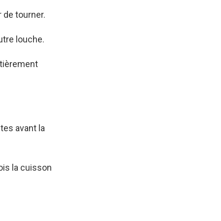
r de tourner.
utre louche.
ntièrement
tes avant la
ois la cuisson