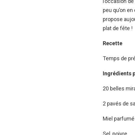
l’occasion de
peu qu’on en 
propose aujou
plat de fête !
Recette
Temps de pré
Ingrédients 
20 belles mir
2 pavés de 
Miel parfumé 
Sel, poivre