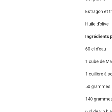
Estragon et t
Huile d’olive
Ingrédients p
60 cl d’eau
1 cube de Ma
1 cuillère à s
50 grammes 
140 grammes 
6 cl de vin bl