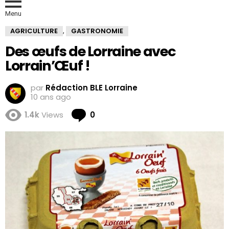
Menu
AGRICULTURE
GASTRONOMIE
,
Des œufs de Lorraine avec
Lorrain’Œuf !
par
Rédaction BLE Lorraine
10 ans ago
Comments
1.4k
Views
0