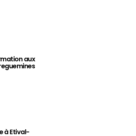
ormation aux
arreguemines
 à Etival-