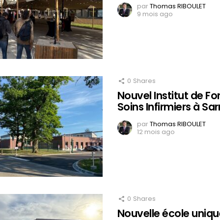
par
Thomas RIBOULET
9 mois ago
0
Shares
Nouvel Institut de F
Soins Infirmiers à S
par
Thomas RIBOULET
12 mois ago
0
Shares
Nouvelle école unique