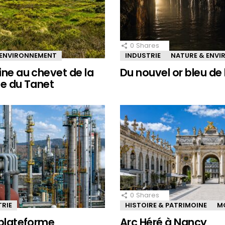
0
Shares
 ENVIRONNEMENT
INDUSTRIE
NATURE & ENV
ine au chevet de la
Du nouvel or bleu de 
le du Tanet
0
Shares
TRIE
HISTOIRE & PATRIMOINE
M
 plateforme
Arc Héré à Nancy