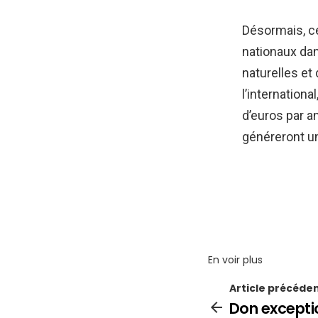
Désormais, c
nationaux dan
naturelles et
l’internation
d’euros par a
généreront un
En voir plus
Article précéde
Don excepti