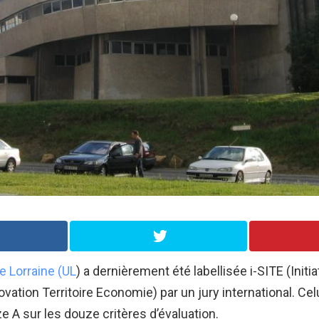
e Lorraine (UL
) a dernièrement été labellisée i-SITE (Initia
ation Territoire Economie) par un jury international. Celui
 A sur les douze critères d’évaluation.