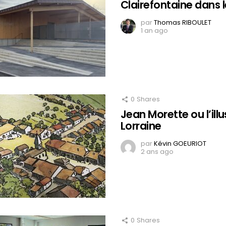
Clairefontaine dans 
par
Thomas RIBOULET
1 an ago
0
Shares
Jean Morette ou l’illu
Lorraine
par
Kévin GOEURIOT
2 ans ago
0
Shares