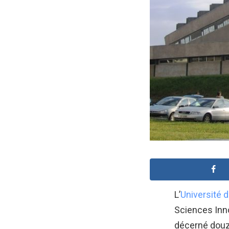
L’
Université d
Sciences Innov
décerné douze