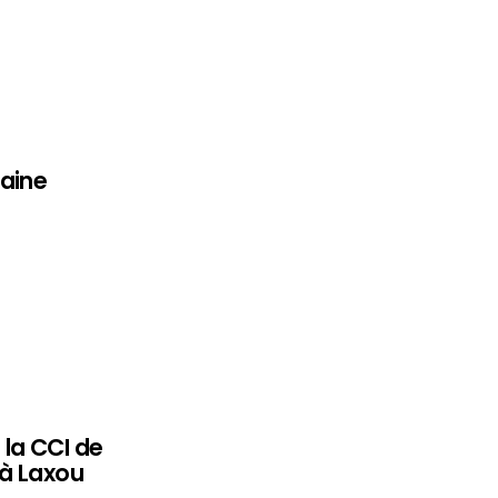
raine
la CCI de
à Laxou