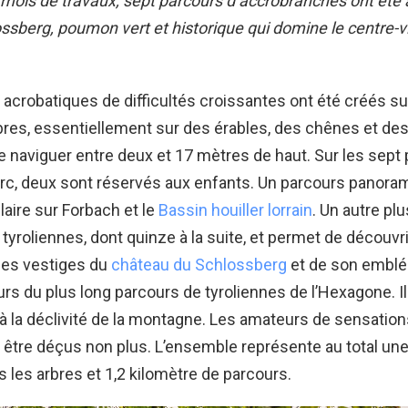
 mois de travaux, sept parcours d’accrobranches ont ét
ssberg, poumon vert et historique qui domine le centre-vi
acrobatiques de difficultés croissantes ont été créés su
bres, essentiellement sur des érables, des chênes et des 
 naviguer entre deux et 17 mètres de haut. Sur les sept
rc, deux sont réservés aux enfants. Un parcours panora
aire sur Forbach et le
Bassin houiller lorrain
. Un autre pl
yroliennes, dont quinze à la suite, et permet de découvr
les vestiges du
château du Schlossberg
et de son emblé
lleurs du plus long parcours de tyroliennes de l’Hexagone. Il
 à la déclivité de la montagne. Les amateurs de sensation
 être déçus non plus. L’ensemble représente au total un
s les arbres et 1,2 kilomètre de parcours.