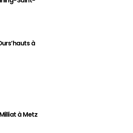
rling-Saint-
Ours’hauts à
illiat à Metz