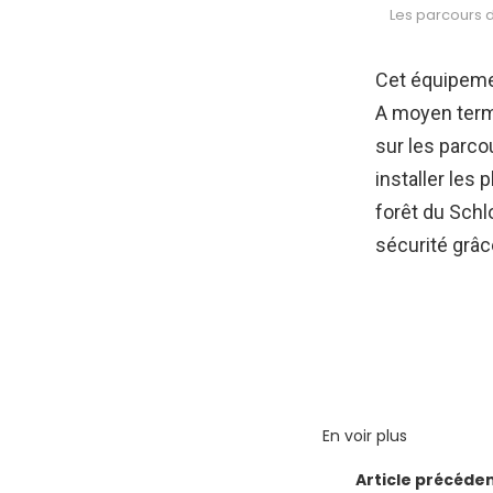
Les parcours d
Cet équipemen
A moyen term
sur les parco
installer les
forêt du Schl
sécurité grâc
En voir plus
Article précéde