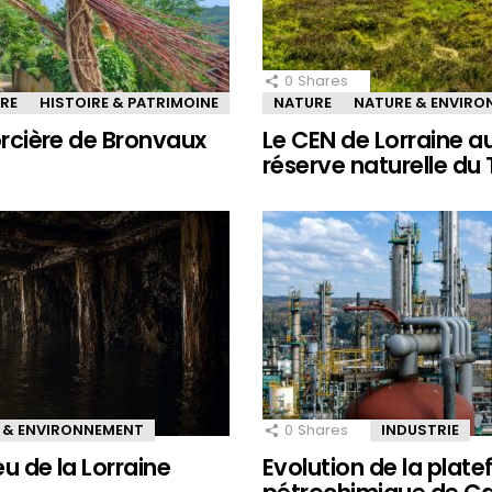
0
Shares
IRE
HISTOIRE & PATRIMOINE
NATURE
NATURE & ENVIR
sorcière de Bronvaux
Le CEN de Lorraine a
réserve naturelle du
 & ENVIRONNEMENT
0
Shares
INDUSTRIE
eu de la Lorraine
Evolution de la plat