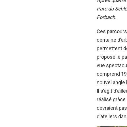
Après quatre
Parc du Schlo
Forbach.
Ces parcours 
centaine d’ar
permettent de
propose le pa
vue spectacul
comprend 19 t
nouvel angle 
Il s’agit d’ai
réalisé grâce
devraient pas
d’ateliers dan