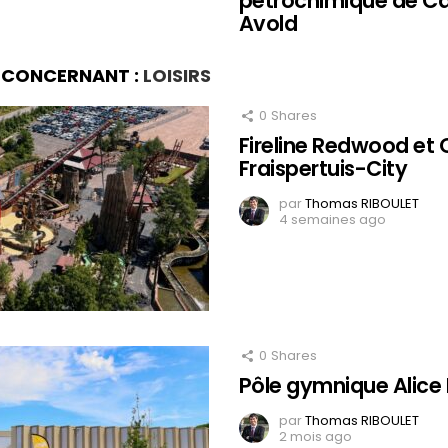
pétrochimique de Ca
Avold
S CONCERNANT :
LOISIRS
0
Shares
Fireline Redwood et 
Fraispertuis-City
par
Thomas RIBOULET
4 semaines ago
0
Shares
Pôle gymnique Alice M
par
Thomas RIBOULET
2 mois ago