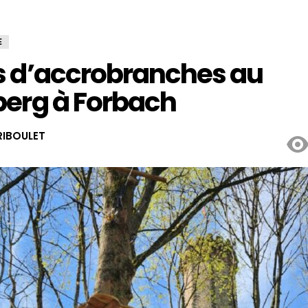
E
s d’accrobranches au
berg à Forbach
IBOULET