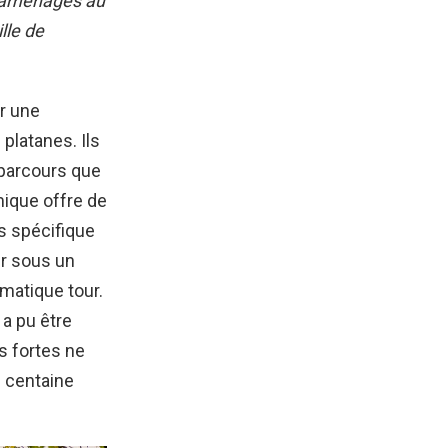
é aménagés au
lle de
r une
platanes. Ils
 parcours que
mique offre de
us spécifique
ir sous un
matique tour.
 a pu être
s fortes ne
e centaine