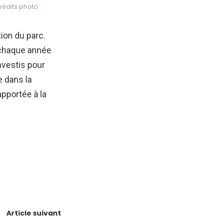
édits photo :
ion du parc.
 chaque année
nvestis pour
e dans la
apportée à la
Article suivant