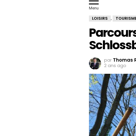
Menu
LOISIRS
TOURISM
,
Parcour
Schloss
par
Thomas R
2 ans ago