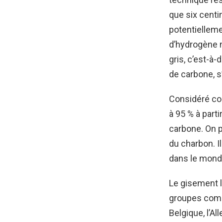
que six centi
potentielleme
d’hydrogène n
gris, c’est-à
de carbone, s
Considéré com
à 95 % à par
carbone. On pa
du charbon. I
dans le monde
Le gisement l
groupes comme
Belgique, l’A