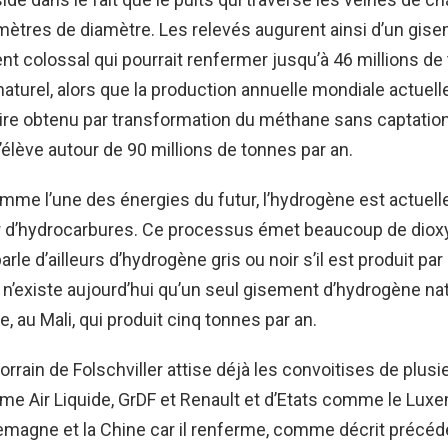
mètres de diamètre. Les relevés augurent ainsi d’un gis
nt colossal qui pourrait renfermer jusqu’à 46 millions de
aturel, alors que la production annuelle mondiale actuel
-dire obtenu par transformation du méthane sans captatio
’élève autour de 90 millions de tonnes par an.
me l’une des énergies du futur, l’hydrogène est actuell
tir d’hydrocarbures. Ce processus émet beaucoup de diox
rle d’ailleurs d’hydrogène gris ou noir s’il est produit par
l n’existe aujourd’hui qu’un seul gisement d’hydrogène nat
, au Mali, qui produit cinq tonnes par an.
orrain de Folschviller attise déjà les convoitises de plus
 Air Liquide, GrDF et Renault et d’Etats comme le Luxe
llemagne et la Chine car il renferme, comme décrit préc