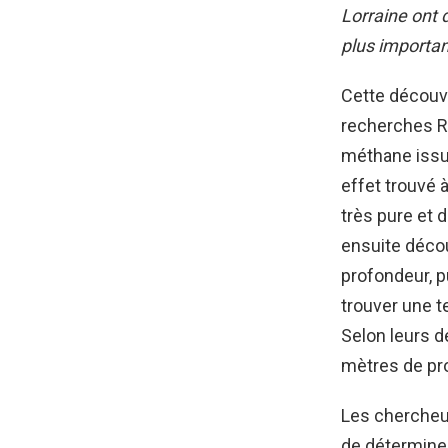
Lorraine ont 
plus importan
Cette découv
recherches Re
méthane issue
effet trouvé
très pure et 
ensuite décou
profondeur, p
trouver une t
Selon leurs d
mètres de pro
Les chercheur
de détermine