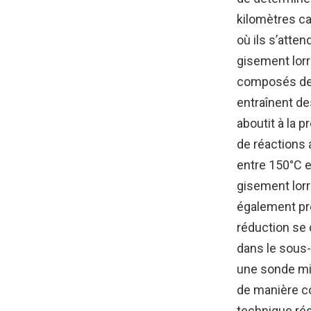
kilomètres ca
où ils s’atte
gisement lorr
composés de c
entraînent de
aboutit à la 
de réactions 
entre 150°C e
gisement lorr
également pre
réduction se 
dans le sous-
une sonde mi
de manière co
technique rés