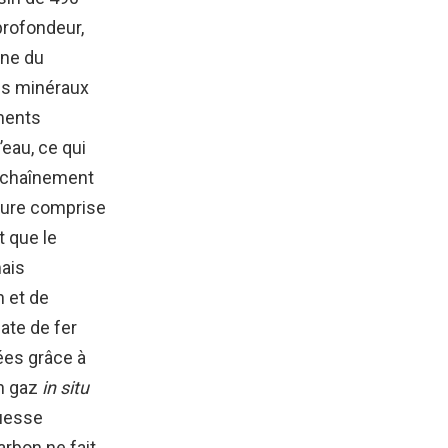
profondeur,
ène du
des minéraux
éments
’eau, ce qui
enchaînement
ature comprise
t que le
mais
n et de
ate de fer
ées grâce à
en gaz
in situ
ouesse
arbon ne fait