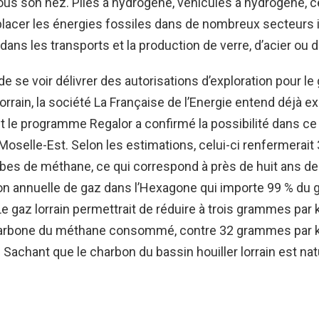
sous son nez. Piles à hydrogène, véhicules à hydrogène, c
lacer les énergies fossiles dans de nombreux secteurs i
 dans les transports et la production de verre, d’acier ou 
de se voir délivrer des autorisations d’exploration pour l
rrain, la société La Française de l’Energie entend déjà exp
t le programme Regalor a confirmé la possibilité dans 
oselle-Est. Selon les estimations, celui-ci renfermerait 
es de méthane, ce qui correspond à près de huit ans de 
 annuelle de gaz dans l’Hexagone qui importe 99 % du ga
gaz lorrain permettrait de réduire à trois grammes par
carbone du méthane consommé, contre 32 grammes par 
. Sachant que le charbon du bassin houiller lorrain est na