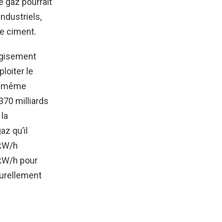
e gaz pourrait
ndustriels,
de ciment.
e gisement
loiter le
ce même
370 milliards
la
z qu’il
 kW/h
kW/h pour
turellement