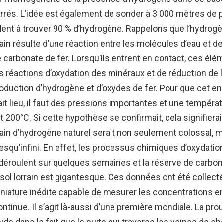
rrés. L’idée est également de sonder à 3 000 mètres de 
ndent à trouver 90 % d’hydrogène. Rappelons que l’hydrog
ain résulte d’une réaction entre les molécules d’eau et 
arbonate de fer. Lorsqu’ils entrent en contact, ces él
s réactions d’oxydation des minéraux et de réduction de l
production d’hydrogène et d’oxydes de fer. Pour que cet 
ait lieu, il faut des pressions importantes et une tempér
t 200°C. Si cette hypothèse se confirmait, cela signifierai
ain d’hydrogène naturel serait non seulement colossal, 
squ’infini. En effet, les processus chimiques d’oxydatio
déroulent sur quelques semaines et la réserve de carbon
sol lorrain est gigantesque. Ces données ont été collect
niature inédite capable de mesurer les concentrations 
ntinue. Il s’agit là-aussi d’une première mondiale. La pr
ide dans le fait que le puits qui traverse les veines de ch