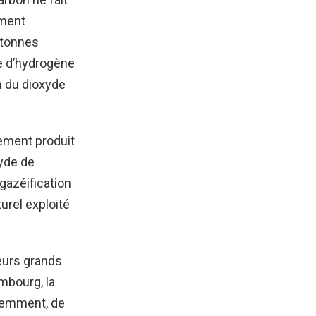
ement
 tonnes
le d’hydrogène
n du dioxyde
ement produit
yde de
 gazéification
urel exploité
ieurs grands
mbourg, la
édemment, de