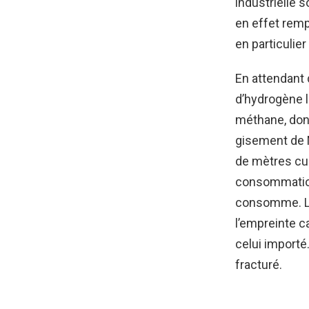
industrielle 
en effet remp
en particulier
En attendant 
d’hydrogène lo
méthane, don
gisement de M
de mètres cub
consommation
consomme. Le 
l’empreinte 
celui importé
fracturé.