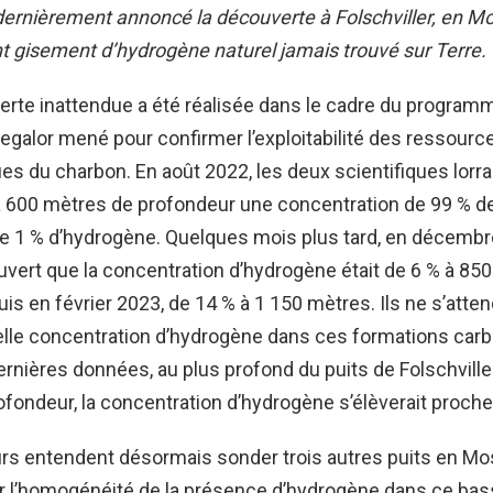
dernièrement annoncé la découverte à Folschviller, en Mo
t gisement d’hydrogène naturel jamais trouvé sur Terre.
erte inattendue a été réalisée dans le cadre du program
galor mené pour confirmer l’exploitabilité des ressourc
s du charbon. En août 2022, les deux scientifiques lorra
 à 600 mètres de profondeur une concentration de 99 % 
de 1 % d’hydrogène. Quelques mois plus tard, en décembre
vert que la concentration d’hydrogène était de 6 % à 85
uis en février 2023, de 14 % à 1 150 mètres. Ils ne s’atte
elle concentration d’hydrogène dans ces formations carb
ernières données, au plus profond du puits de Folschviller
fondeur, la concentration d’hydrogène s’élèverait proche
s entendent désormais sonder trois autres puits en Mose
r l’homogénéité de la présence d’hydrogène dans ce bas