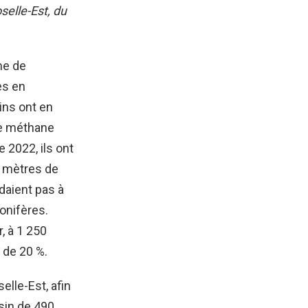
selle-Est, du
me de
es en
ins ont en
de méthane
 2022, ils ont
0 mètres de
ndaient pas à
onifères.
, à 1 250
 de 20 %.
lle-Est, afin
sin de 490