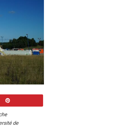
rche
ersité de