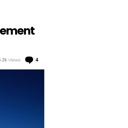
isement
Comments
5.2k
Views
4