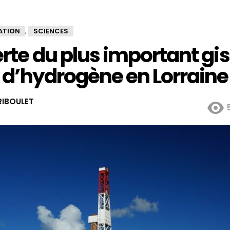
ATION
SCIENCES
,
rte du plus important g
d’hydrogène en Lorraine
IBOULET