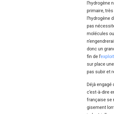
l’hydrogène n
primaire, trè
l’hydrogène d
pas nécessite
molécules ou 
n’engendrerai
donc un grand
fin de l’
exploi
sur place une
pas subir et 
Déjà engagé d
c’est-à-dire e
française se 
gisement lorra