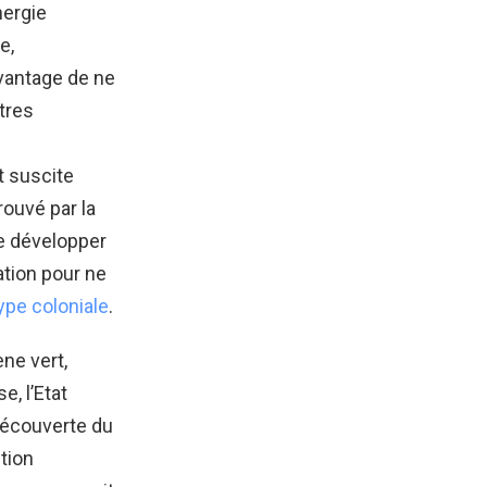
nergie
e,
avantage de ne
tres
t suscite
rouvé par la
de développer
ation pour ne
ype coloniale
.
ne vert,
e, l’Etat
découverte du
ution