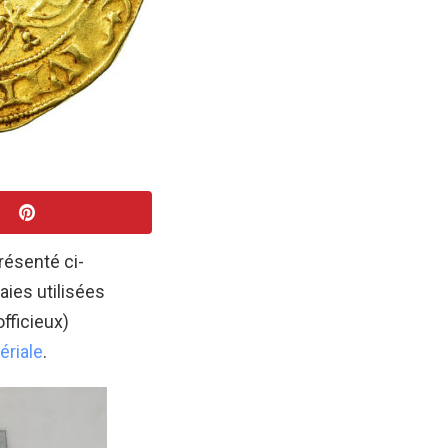
résenté ci-
ies utilisées
fficieux)
ériale
.