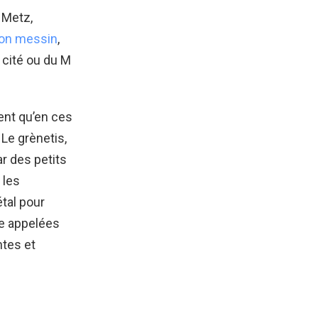
e Metz,
on messin
,
a cité ou du M
ent qu’en ces
 Le grènetis,
ar des petits
 les
étal pour
ce appelées
ntes et