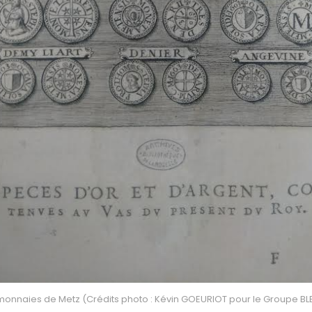
onnaies de Metz (Crédits photo : Kévin GOEURIOT pour le Groupe BLE