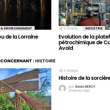
 & ENVIRONNEMENT
0
Shares
INDUSTRIE
eu de la Lorraine
Evolution de la plat
pétrochimique de Ca
Avold
S CONCERNANT :
HISTOIRE
0
Shares
Histoire de la sorciè
par
Alexis MERCY
3 heures ago