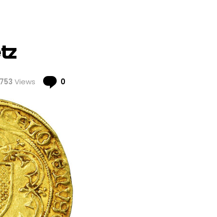
tz
Comments
753
Views
0