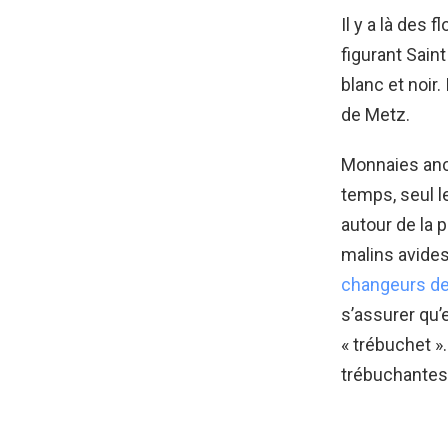
Il y a là des 
figurant Saint
blanc et noir.
de Metz.
Monnaies anci
temps, seul l
autour de la 
malins avides
changeurs de
s’assurer qu’
« trébuchet »
trébuchantes 